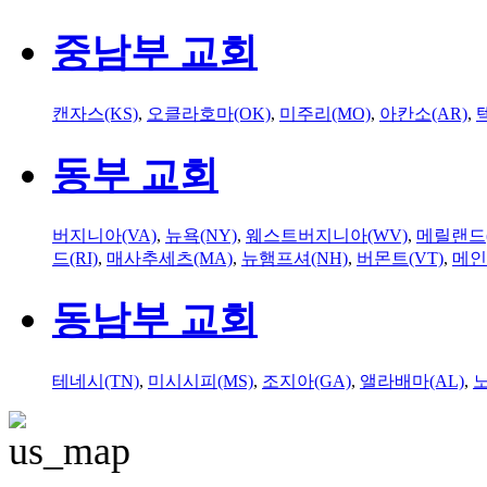
중남부 교회
캔자스(KS)
,
오클라호마(OK)
,
미주리(MO)
,
아칸소(AR)
,
동부 교회
버지니아(VA)
,
뉴욕(NY)
,
웨스트버지니아(WV)
,
메릴랜드(
드(RI)
,
매사추세츠(MA)
,
뉴햄프셔(NH)
,
버몬트(VT)
,
메인
동남부 교회
테네시(TN)
,
미시시피(MS)
,
조지아(GA)
,
앨라배마(AL)
,