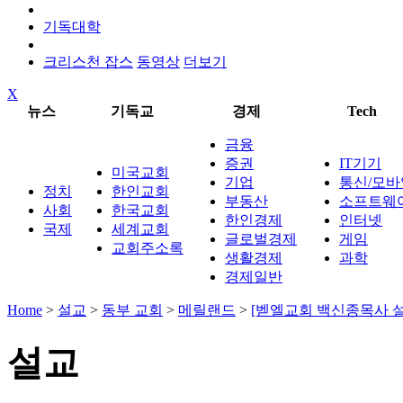
기독대학
크리스천 잡스
동영상
더보기
X
뉴스
기독교
경제
Tech
금융
증권
IT기기
미국교회
기업
통신/모바
정치
한인교회
부동산
소프트웨
사회
한국교회
한인경제
인터넷
국제
세계교회
글로벌경제
게임
교회주소록
생활경제
과학
경제일반
Home
>
설교
>
동부 교회
>
메릴랜드
>
[벧엘교회 백신종목사 설
설교