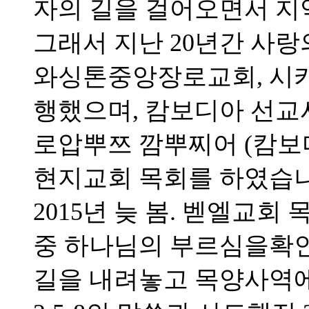
자의 길을 걸어오면서 지
그래서 지난 20년간 사랑
와싱톤중앙장로교회, 시
행했으며, 캄보디아 선
로압뿌쯔 깜뿌찌어 (캄보
현지교회 목회를 하였습니
2015년 늦 봄. 벧엘교
중 하나님의 부르심을확
길을 내려놓고 목양사역에