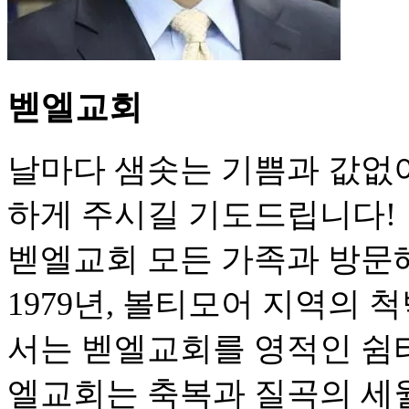
벧엘교회
날마다 샘솟는 기쁨과 값없
하게 주시길 기도드립니다!
벧엘교회 모든 가족과 방문
1979년, 볼티모어 지역의
서는 벧엘교회를 영적인 쉼터
엘교회는 축복과 질곡의 세