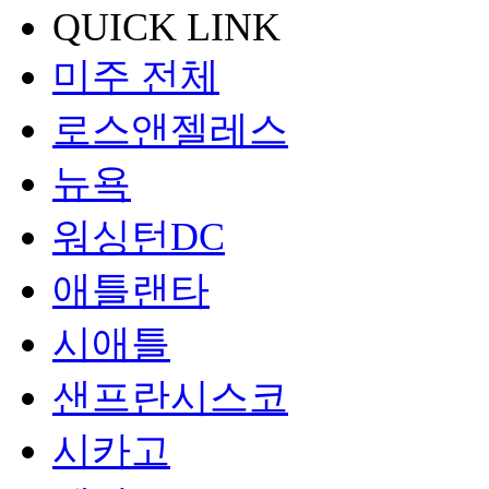
QUICK LINK
미주 전체
로스앤젤레스
뉴욕
워싱턴DC
애틀랜타
시애틀
샌프란시스코
시카고