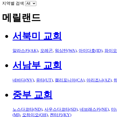
지역별 검색
메릴랜드
서북미 교회
알라스카(AK)
,
오레곤
,
워싱턴(WA)
,
아이다호(ID)
,
와이오
서남부 교회
네바다(NV)
,
유타(UT)
,
캘리포니아(CA)
,
아리조나(AZ)
,
하
중부 교회
노스다코타(ND)
,
사우스다코타(SD)
,
네브래스카(NE)
,
미
(MI)
,
오하이오(OH)
,
켄터키(KY)