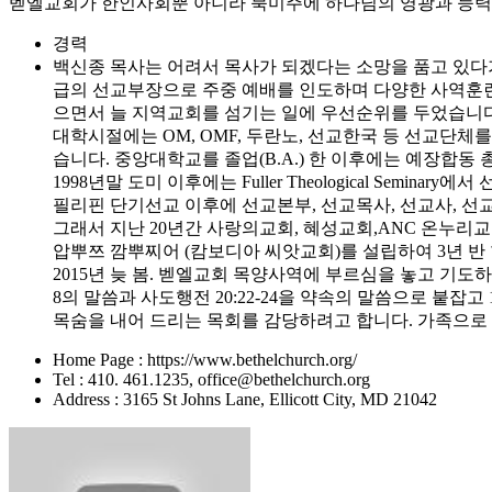
벧엘교회가 한인사회뿐 아니라 북미주에 하나님의 영광과 능력을
경력
백신종 목사는 어려서 목사가 되겠다는 소망을 품고 있다가
급의 선교부장으로 주중 예배를 인도하며 다양한 사역훈련 받
으면서 늘 지역교회를 섬기는 일에 우선순위를 두었습니다
대학시절에는 OM, OMF, 두란노, 선교한국 등 선교단체
습니다. 중앙대학교를 졸업(B.A.) 한 이후에는 예장합
1998년말 도미 이후에는 Fuller Theological Seminary에
필리핀 단기선교 이후에 선교본부, 선교목사, 선교사, 
그래서 지난 20년간 사랑의교회, 혜성교회,ANC 온누
압뿌쯔 깜뿌찌어 (캄보디아 씨앗교회)를 설립하여 3년 반
2015년 늦 봄. 벧엘교회 목양사역에 부르심을 놓고 기
8의 말씀과 사도행전 20:22-24을 약속의 말씀으로 붙잡
목숨을 내어 드리는 목회를 감당하려고 합니다. 가족으로 선
Home Page : https://www.bethelchurch.org/
Tel : 410. 461.1235, office@bethelchurch.org
Address : 3165 St Johns Lane, Ellicott City, MD 21042