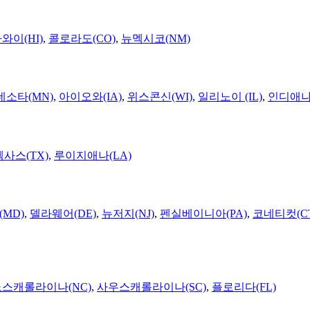
와이(HI)
,
콜로라도(CO)
,
뉴멕시코(NM)
네소타(MN)
,
아이오와(IA)
,
위스콘신(WI)
,
일리노이 (IL)
,
인디애나(
텍사스(TX)
,
루이지애나(LA)
MD)
,
델라웨어(DE)
,
뉴저지(NJ)
,
펜실베이니아(PA)
,
코네티컷(C
노스캐롤라이나(NC)
,
사우스캐롤라이나(SC)
,
플로리다(FL)