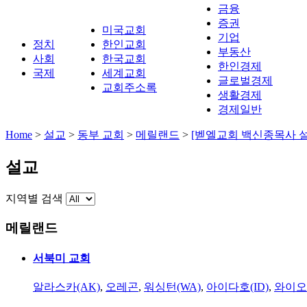
금융
증권
미국교회
기업
정치
한인교회
부동산
사회
한국교회
한인경제
국제
세계교회
글로벌경제
교회주소록
생활경제
경제일반
Home
>
설교
>
동부 교회
>
메릴랜드
>
[벧엘교회 백신종목사 설
설교
지역별 검색
메릴랜드
서북미 교회
알라스카(AK)
,
오레곤
,
워싱턴(WA)
,
아이다호(ID)
,
와이오