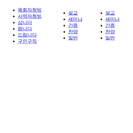
목회자청빙
설교
설교
사역자청빙
세미나
세미나
삽니다
간증
간증
팝니다
찬양
찬양
드립니다
일반
일반
구인구직