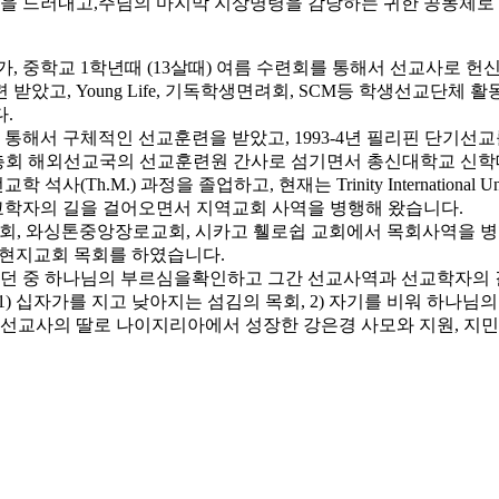
 드러내고,주님의 마지막 지상명령을 감당하는 귀한 공동체로 
, 중학교 1학년때 (13살때) 여름 수련회를 통해서 선교사로 
았고, Young Life, 기독학생면려회, SCM등 학생선교단체 
.
를 통해서 구체적인 선교훈련을 받았고, 1993-4년 필리핀 단기
동 총회 해외선교국의 선교훈련원 간사로 섬기면서 총신대학교 신학대
서 선교학 석사(Th.M.) 과정을 졸업하고, 현재는 Trinity Internation
선교학자의 길을 걸어오면서 지역교회 사역을 병행해 왔습니다.
리교회, 와싱톤중앙장로교회, 시카고 휄로쉽 교회에서 목회사역을
 현지교회 목회를 하였습니다.
도하던 중 하나님의 부르심을확인하고 그간 선교사역과 선교학자의 
고 1) 십자가를 지고 낮아지는 섬김의 목회, 2) 자기를 비워 하나
교사의 딸로 나이지리아에서 성장한 강은경 사모와 지원, 지민, 지