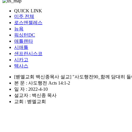
QUICK LINK
미주 전체
로스앤젤레스
뉴욕
워싱턴DC
애틀랜타
시애틀
샌프란시스코
시카고
텍사스
[벧엘교회 백신종목사 설교] "사도행전90_함께 담대히 들
본 문 : 사도행전 Acts 14:1-2
일 자 : 2022-4-10
설교자 : 백신종 목사
교회 : 벧엘교회