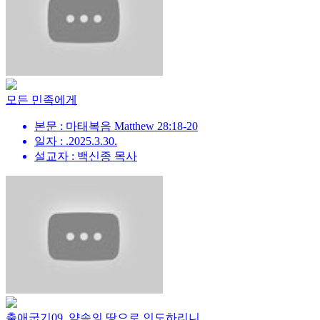
모든 민족에게
본문 : 마태복음 Matthew 28:18-20
일자 : .2025.3.30.
설교자 : 백신종 목사
출애굽기09_약속의 땅으로 인도하리니