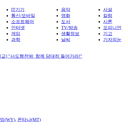
IT기기
음악
사설
통신/모바일
영화
칼럼
소프트웨어
도서
시론
인터넷
TV/방송
오피니언
게임
생활정보
기고
과학
날씨
기자의눈
교] "사도행전90_함께 담대히 들어가라!"
밍(WY)
,
몬타나(MT)