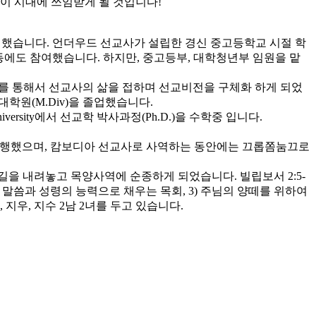
이 시대에 쓰임받게 될 것입니다!
헌신했습니다. 언더우드 선교사가 설립한 경신 중고등학교 시절 학
활동에도 참여했습니다. 하지만, 중고등부, 대학청년부 임원을 맡
선교를 통해서 선교사의 삶을 접하며 선교비전을 구체화 하게 되었
학원(M.Div)을 졸업했습니다.
al University에서 선교학 박사과정(Ph.D.)을 수학중 입니다.
 병행했으며, 캄보디아 선교사로 사역하는 동안에는 끄롭쫌눔끄로
길을 내려놓고 목양사역에 순종하게 되었습니다. 빌립보서 2:5-
님의 말씀과 성령의 능력으로 채우는 목회, 3) 주님의 양떼를 위하여
우, 지수 2남 2녀를 두고 있습니다.