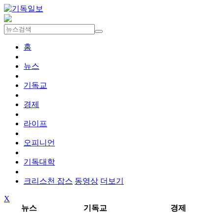
홈
뉴스
기독교
경제
라이프
오피니언
기독대학
크리스천 잡스
동영상
더보기
X
뉴스
기독교
경제