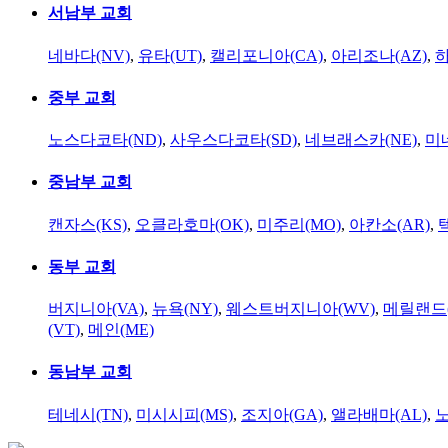
서남부 교회
네바다(NV)
,
유타(UT)
,
캘리포니아(CA)
,
아리조나(AZ)
,
하
중부 교회
노스다코타(ND)
,
사우스다코타(SD)
,
네브래스카(NE)
,
미
중남부 교회
캔자스(KS)
,
오클라호마(OK)
,
미주리(MO)
,
아칸소(AR)
,
동부 교회
버지니아(VA)
,
뉴욕(NY)
,
웨스트버지니아(WV)
,
메릴랜드(
(VT)
,
메인(ME)
동남부 교회
테네시(TN)
,
미시시피(MS)
,
조지아(GA)
,
앨라배마(AL)
,