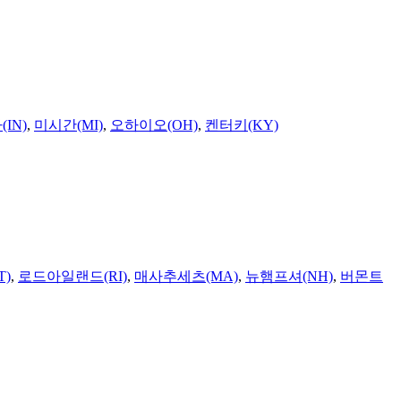
IN)
,
미시간(MI)
,
오하이오(OH)
,
켄터키(KY)
T)
,
로드아일랜드(RI)
,
매사추세츠(MA)
,
뉴햄프셔(NH)
,
버몬트