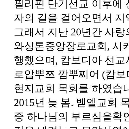
필리핀 단기선교 이후에 
자의 길을 걸어오면서 지
그래서 지난 20년간 사랑
와싱톤중앙장로교회, 시
행했으며, 캄보디아 선
로압뿌쯔 깜뿌찌어 (캄보
현지교회 목회를 하였습니
2015년 늦 봄. 벧엘교
중 하나님의 부르심을확