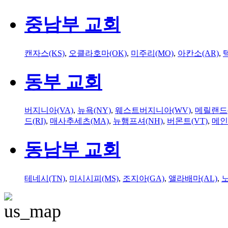
중남부 교회
캔자스(KS)
,
오클라호마(OK)
,
미주리(MO)
,
아칸소(AR)
,
동부 교회
버지니아(VA)
,
뉴욕(NY)
,
웨스트버지니아(WV)
,
메릴랜드(
드(RI)
,
매사추세츠(MA)
,
뉴햄프셔(NH)
,
버몬트(VT)
,
메인
동남부 교회
테네시(TN)
,
미시시피(MS)
,
조지아(GA)
,
앨라배마(AL)
,