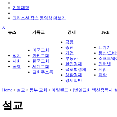
기독대학
크리스천 잡스
동영상
더보기
X
뉴스
기독교
경제
Tech
금융
증권
IT기기
미국교회
기업
통신/모바
정치
한인교회
부동산
소프트웨
사회
한국교회
한인경제
인터넷
국제
세계교회
글로벌경제
게임
교회주소록
생활경제
과학
경제일반
Home
>
설교
>
동부 교회
>
메릴랜드
>
[벧엘교회 백신종목사 설
설교