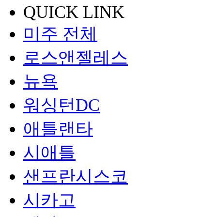
QUICK LINK
미주 전체
로스앤젤레스
뉴욕
워싱턴DC
애틀랜타
시애틀
샌프란시스코
시카고