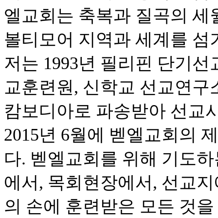
엘교회는 축복과 질곡의 세
볼티모어 지역과 세계를 섬
저는 1993년 필리핀 단기선
교훈련원, 신학교 선교연구소,
캄보디아로 파송받아 선교사
2015년 6월에 벧엘교회의
다. 벧엘교회를 위해 기도하
에서, 목회현장에서, 선교지
의 손에 훈련받은 모든 것을