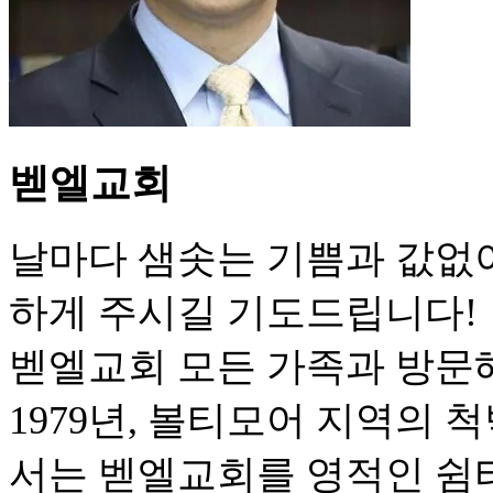
벧엘교회
날마다 샘솟는 기쁨과 값없
하게 주시길 기도드립니다!
벧엘교회 모든 가족과 방문
1979년, 볼티모어 지역의
서는 벧엘교회를 영적인 쉼터