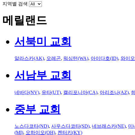
지역별 검색
메릴랜드
서북미 교회
알라스카(AK)
,
오레곤
,
워싱턴(WA)
,
아이다호(ID)
,
와이오
서남부 교회
네바다(NV)
,
유타(UT)
,
캘리포니아(CA)
,
아리조나(AZ)
,
하
중부 교회
노스다코타(ND)
,
사우스다코타(SD)
,
네브래스카(NE)
,
미
(MI)
,
오하이오(OH)
,
켄터키(KY)