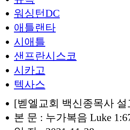
워싱턴DC
애틀랜타
시애틀
샌프란시스코
시카고
텍사스
[벧엘교회 백신종목사 설
본 문 : 누가복음 Luke 1:67