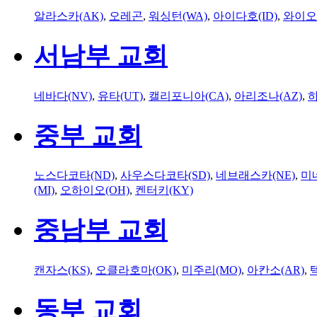
알라스카(AK)
,
오레곤
,
워싱턴(WA)
,
아이다호(ID)
,
와이오
서남부 교회
네바다(NV)
,
유타(UT)
,
캘리포니아(CA)
,
아리조나(AZ)
,
하
중부 교회
노스다코타(ND)
,
사우스다코타(SD)
,
네브래스카(NE)
,
미
(MI)
,
오하이오(OH)
,
켄터키(KY)
중남부 교회
캔자스(KS)
,
오클라호마(OK)
,
미주리(MO)
,
아칸소(AR)
,
동부 교회