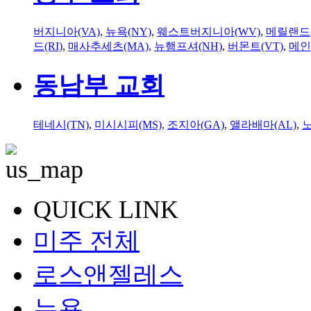
버지니아(VA)
,
뉴욕(NY)
,
웨스트버지니아(WV)
,
메릴랜드(
드(RI)
,
매사추세츠(MA)
,
뉴햄프셔(NH)
,
버몬트(VT)
,
메인
동남부 교회
테네시(TN)
,
미시시피(MS)
,
조지아(GA)
,
앨라배마(AL)
,
QUICK LINK
미주 전체
로스앤젤레스
뉴욕