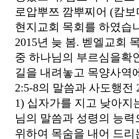
로압뿌쯔 깜뿌찌어 (캄보
현지교회 목회를 하였습니
2015년 늦 봄. 벧엘교
중 하나님의 부르심을확
길을 내려놓고 목양사역에
2:5-8의 말씀과 사도행전 
1) 십자가를 지고 낮아지는
님의 말씀과 성령의 능력으
위하여 목숨을 내어 드리