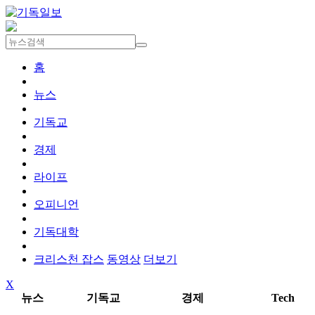
홈
뉴스
기독교
경제
라이프
오피니언
기독대학
크리스천 잡스
동영상
더보기
X
뉴스
기독교
경제
Tech