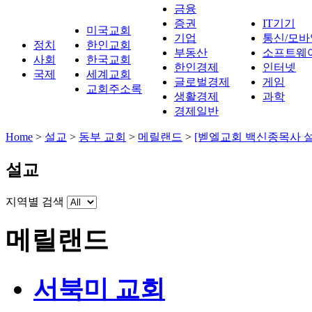
금융
증권
IT기기
미국교회
기업
통신/모바
정치
한인교회
부동산
소프트웨
사회
한국교회
한인경제
인터넷
국제
세계교회
글로벌경제
게임
교회주소록
생활경제
과학
경제일반
Home
>
설교
>
동부 교회
>
메릴랜드
>
[벧엘교회 백신종목사 설
설교
지역별 검색
메릴랜드
서북미 교회