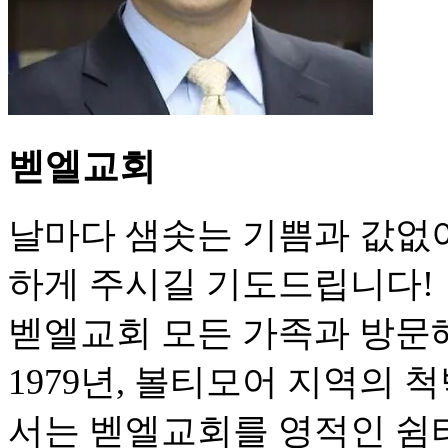
벧엘교회
날마다 샘솟는 기쁨과 값없
하게 주시길 기도드립니다!
벧엘교회 모든 가족과 방문
1979년, 볼티모어 지역의
서는 벧엘교회를 영적인 쉼터