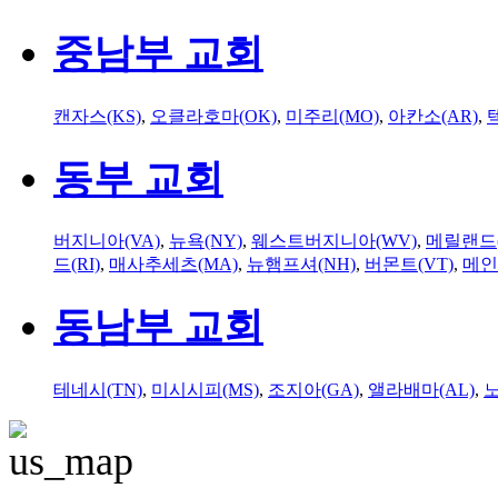
중남부 교회
캔자스(KS)
,
오클라호마(OK)
,
미주리(MO)
,
아칸소(AR)
,
동부 교회
버지니아(VA)
,
뉴욕(NY)
,
웨스트버지니아(WV)
,
메릴랜드(
드(RI)
,
매사추세츠(MA)
,
뉴햄프셔(NH)
,
버몬트(VT)
,
메인
동남부 교회
테네시(TN)
,
미시시피(MS)
,
조지아(GA)
,
앨라배마(AL)
,