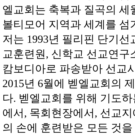
엘교회는 축복과 질곡의 세
볼티모어 지역과 세계를 섬
저는 1993년 필리핀 단기선
교훈련원, 신학교 선교연구소,
캄보디아로 파송받아 선교사
2015년 6월에 벧엘교회의
다. 벧엘교회를 위해 기도하
에서, 목회현장에서, 선교지
의 손에 훈련받은 모든 것을