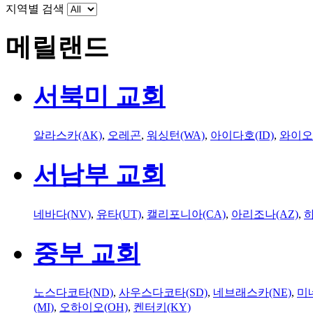
지역별 검색
메릴랜드
서북미 교회
알라스카(AK)
,
오레곤
,
워싱턴(WA)
,
아이다호(ID)
,
와이오
서남부 교회
네바다(NV)
,
유타(UT)
,
캘리포니아(CA)
,
아리조나(AZ)
,
하
중부 교회
노스다코타(ND)
,
사우스다코타(SD)
,
네브래스카(NE)
,
미
(MI)
,
오하이오(OH)
,
켄터키(KY)