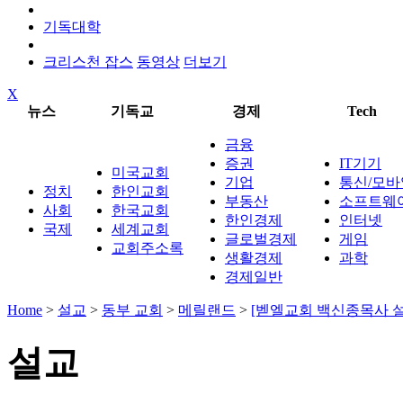
기독대학
크리스천 잡스
동영상
더보기
X
뉴스
기독교
경제
Tech
금융
증권
IT기기
미국교회
기업
통신/모바
정치
한인교회
부동산
소프트웨
사회
한국교회
한인경제
인터넷
국제
세계교회
글로벌경제
게임
교회주소록
생활경제
과학
경제일반
Home
>
설교
>
동부 교회
>
메릴랜드
>
[벧엘교회 백신종목사 설
설교