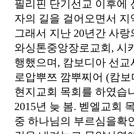
필리핀 단기선교 이후에 
자의 길을 걸어오면서 지
그래서 지난 20년간 사랑
와싱톤중앙장로교회, 시
행했으며, 캄보디아 선
로압뿌쯔 깜뿌찌어 (캄보
현지교회 목회를 하였습니
2015년 늦 봄. 벧엘교
중 하나님의 부르심을확