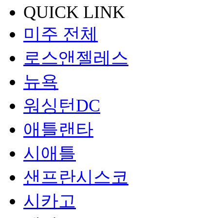
QUICK LINK
미주 전체
로스앤젤레스
뉴욕
워싱턴DC
애틀랜타
시애틀
샌프란시스코
시카고