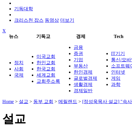
기독대학
크리스천 잡스
동영상
더보기
X
뉴스
기독교
경제
Tech
금융
증권
IT기기
미국교회
기업
통신/모바
정치
한인교회
부동산
소프트웨
사회
한국교회
한인경제
인터넷
국제
세계교회
글로벌경제
게임
교회주소록
생활경제
과학
경제일반
Home
>
설교
>
동부 교회
>
메릴랜드
>
[정성욱목사 설교] "속
설교