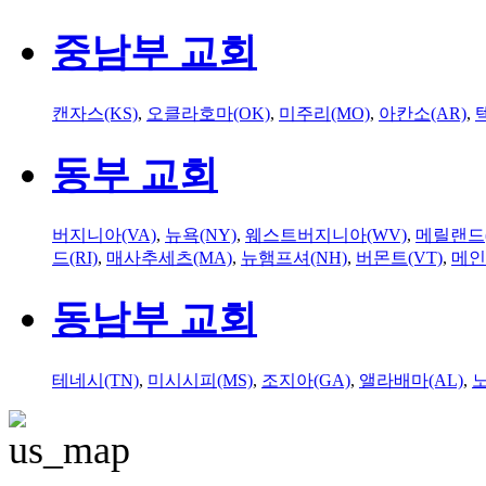
중남부 교회
캔자스(KS)
,
오클라호마(OK)
,
미주리(MO)
,
아칸소(AR)
,
동부 교회
버지니아(VA)
,
뉴욕(NY)
,
웨스트버지니아(WV)
,
메릴랜드(
드(RI)
,
매사추세츠(MA)
,
뉴햄프셔(NH)
,
버몬트(VT)
,
메인
동남부 교회
테네시(TN)
,
미시시피(MS)
,
조지아(GA)
,
앨라배마(AL)
,