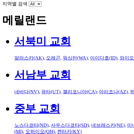
지역별 검색
메릴랜드
서북미 교회
알라스카(AK)
,
오레곤
,
워싱턴(WA)
,
아이다호(ID)
,
와이오
서남부 교회
네바다(NV)
,
유타(UT)
,
캘리포니아(CA)
,
아리조나(AZ)
,
하
중부 교회
노스다코타(ND)
,
사우스다코타(SD)
,
네브래스카(NE)
,
미
(MI)
,
오하이오(OH)
,
켄터키(KY)