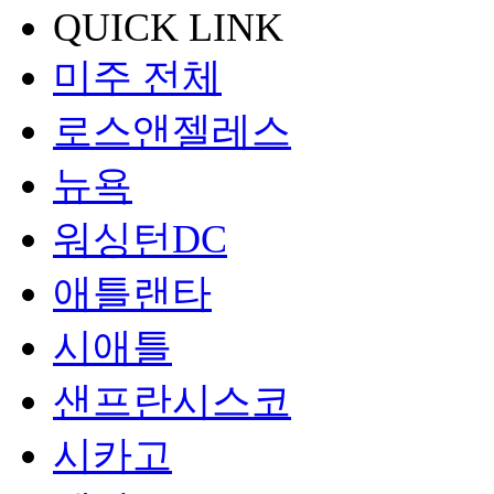
QUICK LINK
미주 전체
로스앤젤레스
뉴욕
워싱턴DC
애틀랜타
시애틀
샌프란시스코
시카고