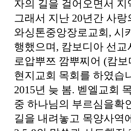
자의 길을 걸어오면서 지
그래서 지난 20년간 사랑
와싱톤중앙장로교회, 시
행했으며, 캄보디아 선
로압뿌쯔 깜뿌찌어 (캄보
현지교회 목회를 하였습니
2015년 늦 봄. 벧엘교
중 하나님의 부르심을확
길을 내려놓고 목양사역에