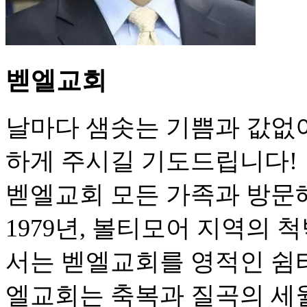
벧엘교회
날마다 샘솟는 기쁨과 값없
하게 주시길 기도드립니다!
벧엘교회 모든 가족과 방문
1979년, 볼티모어 지역의
서는 벧엘교회를 영적인 쉼터
엘교회는 축복과 질곡의 세