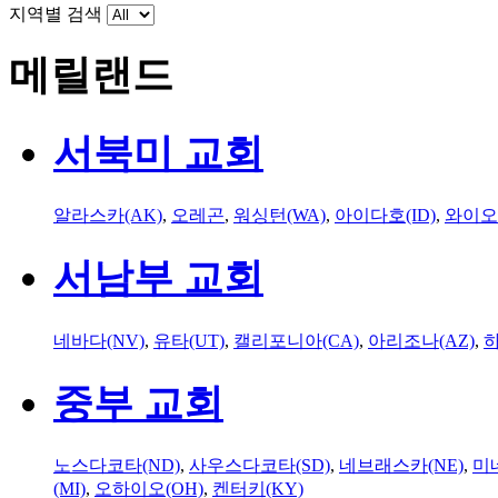
지역별 검색
메릴랜드
서북미 교회
알라스카(AK)
,
오레곤
,
워싱턴(WA)
,
아이다호(ID)
,
와이오
서남부 교회
네바다(NV)
,
유타(UT)
,
캘리포니아(CA)
,
아리조나(AZ)
,
하
중부 교회
노스다코타(ND)
,
사우스다코타(SD)
,
네브래스카(NE)
,
미
(MI)
,
오하이오(OH)
,
켄터키(KY)