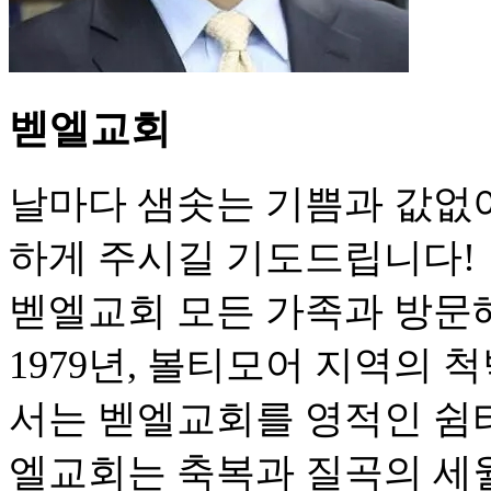
벧엘교회
날마다 샘솟는 기쁨과 값없
하게 주시길 기도드립니다!
벧엘교회 모든 가족과 방문
1979년, 볼티모어 지역의
서는 벧엘교회를 영적인 쉼터
엘교회는 축복과 질곡의 세