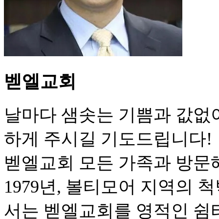
벧엘교회
날마다 샘솟는 기쁨과 값없
하게 주시길 기도드립니다!
벧엘교회 모든 가족과 방문
1979년, 볼티모어 지역의
서는 벧엘교회를 영적인 쉼터