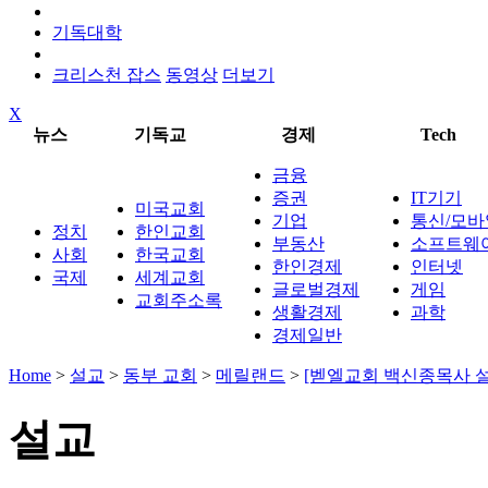
기독대학
크리스천 잡스
동영상
더보기
X
뉴스
기독교
경제
Tech
금융
증권
IT기기
미국교회
기업
통신/모바
정치
한인교회
부동산
소프트웨
사회
한국교회
한인경제
인터넷
국제
세계교회
글로벌경제
게임
교회주소록
생활경제
과학
경제일반
Home
>
설교
>
동부 교회
>
메릴랜드
>
[벧엘교회 백신종목사 설
설교