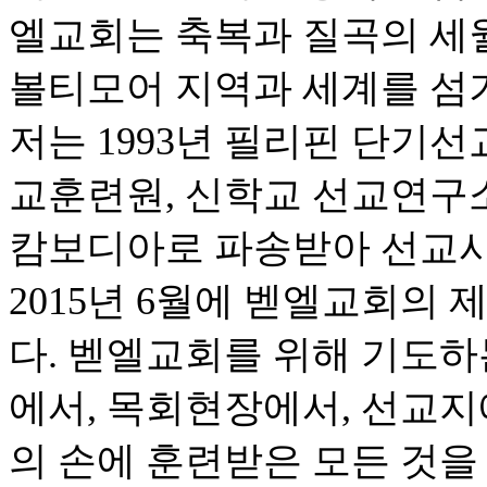
엘교회는 축복과 질곡의 세
볼티모어 지역과 세계를 섬
저는 1993년 필리핀 단기선
교훈련원, 신학교 선교연구소,
캄보디아로 파송받아 선교사
2015년 6월에 벧엘교회의
다. 벧엘교회를 위해 기도하
에서, 목회현장에서, 선교지
의 손에 훈련받은 모든 것을