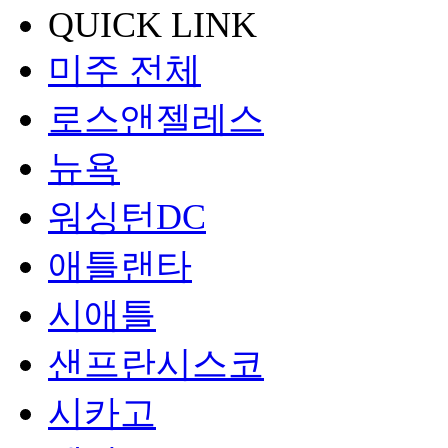
QUICK LINK
미주 전체
로스앤젤레스
뉴욕
워싱턴DC
애틀랜타
시애틀
샌프란시스코
시카고