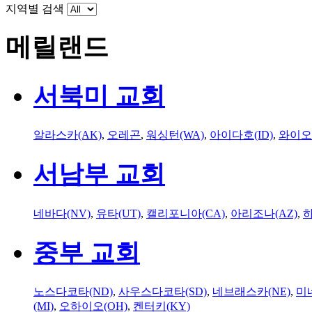
지역별 검색
메릴랜드
서북미 교회
알라스카(AK)
,
오레곤
,
워싱턴(WA)
,
아이다호(ID)
,
와이오
서남부 교회
네바다(NV)
,
유타(UT)
,
캘리포니아(CA)
,
아리조나(AZ)
,
하
중부 교회
노스다코타(ND)
,
사우스다코타(SD)
,
네브래스카(NE)
,
미
(MI)
,
오하이오(OH)
,
켄터키(KY)