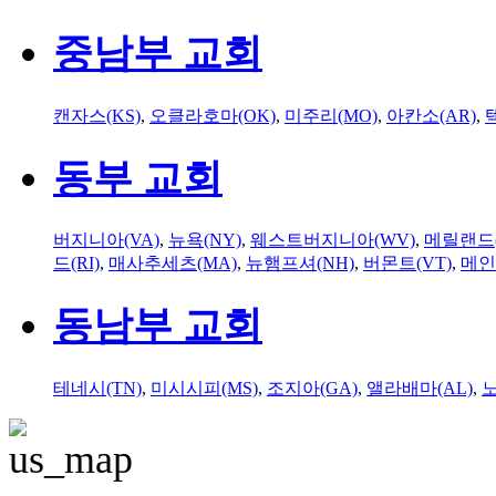
중남부 교회
캔자스(KS)
,
오클라호마(OK)
,
미주리(MO)
,
아칸소(AR)
,
동부 교회
버지니아(VA)
,
뉴욕(NY)
,
웨스트버지니아(WV)
,
메릴랜드(
드(RI)
,
매사추세츠(MA)
,
뉴햄프셔(NH)
,
버몬트(VT)
,
메인
동남부 교회
테네시(TN)
,
미시시피(MS)
,
조지아(GA)
,
앨라배마(AL)
,