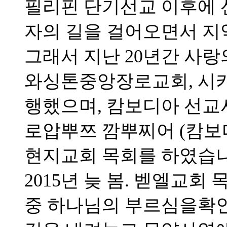
필리핀 단기선교 이후에 
자의 길을 걸어오면서 지
그래서 지난 20년간 사랑
와싱톤중앙장로교회, 시
행했으며, 캄보디아 선
로압뿌쯔 깜뿌찌어 (캄보
현지교회 목회를 하였습니
2015년 늦 봄. 벧엘교
중 하나님의 부르심을확