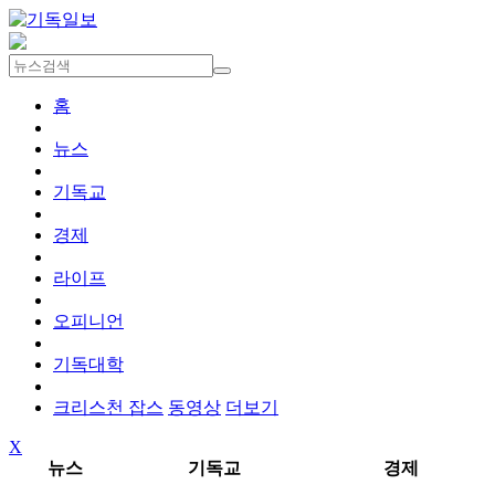
홈
뉴스
기독교
경제
라이프
오피니언
기독대학
크리스천 잡스
동영상
더보기
X
뉴스
기독교
경제