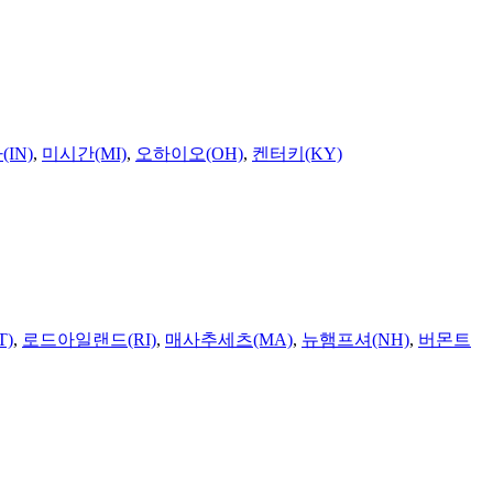
IN)
,
미시간(MI)
,
오하이오(OH)
,
켄터키(KY)
T)
,
로드아일랜드(RI)
,
매사추세츠(MA)
,
뉴햄프셔(NH)
,
버몬트