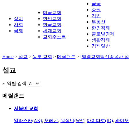
금융
증권
미국교회
기업
정치
한인교회
부동산
사회
한국교회
한인경제
국제
세계교회
글로벌경제
교회주소록
생활경제
경제일반
Home
>
설교
>
동부 교회
>
메릴랜드
>
[벧엘교회백신종목사 설교
설교
지역별 검색
메릴랜드
서북미 교회
알라스카(AK)
,
오레곤
,
워싱턴(WA)
,
아이다호(ID)
,
와이오