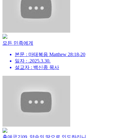
모든 민족에게
본문 : 마태복음 Matthew 28:18-20
일자 : .2025.3.30.
설교자 : 백신종 목사
출애굽기09_약속의 땅으로 인도하리니