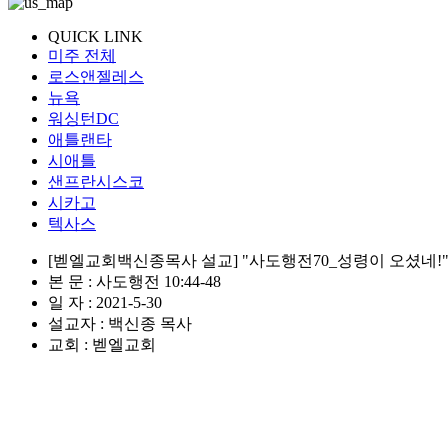
QUICK LINK
미주 전체
로스앤젤레스
뉴욕
워싱턴DC
애틀랜타
시애틀
샌프란시스코
시카고
텍사스
[벧엘교회백신종목사 설교] "사도행전70_성령이 오셨네!
본 문 : 사도행전 10:44-48
일 자 : 2021-5-30
설교자 : 백신종 목사
교회 : 벧엘교회