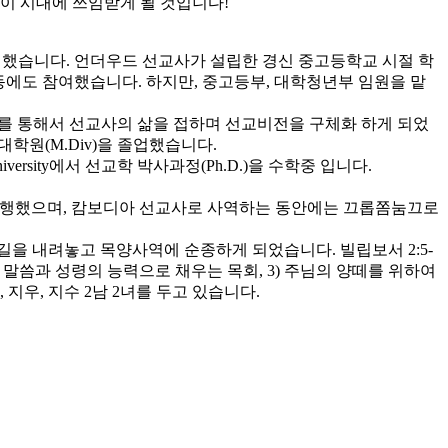
이 시대에 쓰임받게 될 것입니다!
헌신했습니다. 언더우드 선교사가 설립한 경신 중고등학교 시절 학
활동에도 참여했습니다. 하지만, 중고등부, 대학청년부 임원을 맡
선교를 통해서 선교사의 삶을 접하며 선교비전을 구체화 하게 되었
학원(M.Div)을 졸업했습니다.
al University에서 선교학 박사과정(Ph.D.)을 수학중 입니다.
 병행했으며, 캄보디아 선교사로 사역하는 동안에는 끄롭쫌눔끄로
길을 내려놓고 목양사역에 순종하게 되었습니다. 빌립보서 2:5-
님의 말씀과 성령의 능력으로 채우는 목회, 3) 주님의 양떼를 위하여
우, 지수 2남 2녀를 두고 있습니다.