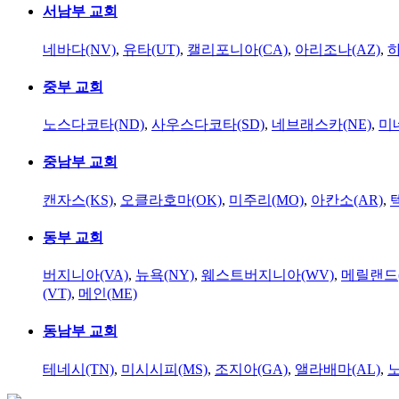
서남부 교회
네바다(NV)
,
유타(UT)
,
캘리포니아(CA)
,
아리조나(AZ)
,
하
중부 교회
노스다코타(ND)
,
사우스다코타(SD)
,
네브래스카(NE)
,
미
중남부 교회
캔자스(KS)
,
오클라호마(OK)
,
미주리(MO)
,
아칸소(AR)
,
동부 교회
버지니아(VA)
,
뉴욕(NY)
,
웨스트버지니아(WV)
,
메릴랜드(
(VT)
,
메인(ME)
동남부 교회
테네시(TN)
,
미시시피(MS)
,
조지아(GA)
,
앨라배마(AL)
,