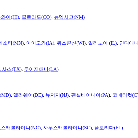
와이(HI)
,
콜로라도(CO)
,
뉴멕시코(NM)
네소타(MN)
,
아이오와(IA)
,
위스콘신(WI)
,
일리노이 (IL)
,
인디애나(
텍사스(TX)
,
루이지애나(LA)
MD)
,
델라웨어(DE)
,
뉴저지(NJ)
,
펜실베이니아(PA)
,
코네티컷(C
노스캐롤라이나(NC)
,
사우스캐롤라이나(SC)
,
플로리다(FL)