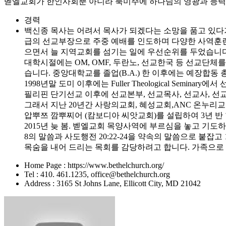
벧엘교회가 한인사회뿐 아니라 북미주에 하나님의 영광과 능력을
경력
백신종 목사는 어려서 목사가 되겠다는 소망을 품고 있다가
급의 선교부장으로 주중 예배를 인도하며 다양한 사역훈련 받
으면서 늘 지역교회를 섬기는 일에 우선순위를 두었습니다
대학시절에는 OM, OMF, 두란노, 선교한국 등 선교단체
습니다. 중앙대학교를 졸업(B.A.) 한 이후에는 예장합
1998년말 도미 이후에는 Fuller Theological Seminary에
필리핀 단기선교 이후에 선교본부, 선교목사, 선교사, 
그래서 지난 20년간 사랑의교회, 혜성교회,ANC 온누
압뿌쯔 깜뿌찌어 (캄보디아 씨앗교회)를 설립하여 3년 반
2015년 늦 봄. 벧엘교회 목양사역에 부르심을 놓고 기
8의 말씀과 사도행전 20:22-24을 약속의 말씀으로 붙잡
목숨을 내어 드리는 목회를 감당하려고 합니다. 가족으로 선
Home Page : https://www.bethelchurch.org/
Tel : 410. 461.1235, office@bethelchurch.org
Address : 3165 St Johns Lane, Ellicott City, MD 21042