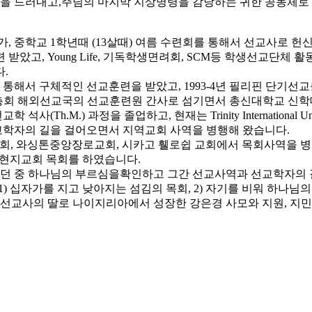
 드러내고,주님의 마지막 지상명령을 감당하는 귀한 공동체로 
, 중학교 1학년때 (13살때) 여름 수련회를 통해서 선교사로 
았고, Young Life, 기독학생면려회, SCM등 학생선교단체 
.
를 통해서 구체적인 선교훈련을 받았고, 1993-4년 필리핀 단기
동 총회 해외선교국의 선교훈련원 간사로 섬기면서 총신대학교 신학대
서 선교학 석사(Th.M.) 과정을 졸업하고, 현재는 Trinity Internation
선교학자의 길을 걸어오면서 지역교회 사역을 병행해 왔습니다.
리교회, 와싱톤중앙장로교회, 시카고 휄로쉽 교회에서 목회사역을
 현지교회 목회를 하였습니다.
도하던 중 하나님의 부르심을확인하고 그간 선교사역과 선교학자의 
고 1) 십자가를 지고 낮아지는 섬김의 목회, 2) 자기를 비워 하나
교사의 딸로 나이지리아에서 성장한 강은경 사모와 지원, 지민, 지