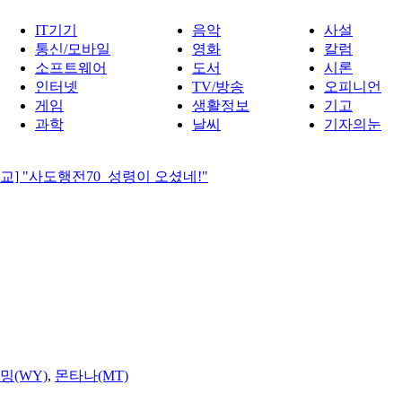
IT기기
음악
사설
통신/모바일
영화
칼럼
소프트웨어
도서
시론
인터넷
TV/방송
오피니언
게임
생활정보
기고
과학
날씨
기자의눈
] "사도행전70_성령이 오셨네!"
밍(WY)
,
몬타나(MT)