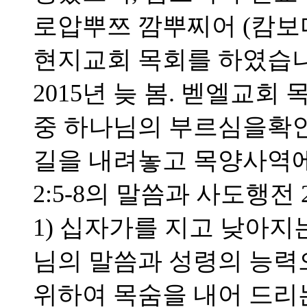
로압뿌쯔 깜뿌찌어 (캄보
현지교회 목회를 하였습니
2015년 늦 봄. 벧엘교
중 하나님의 부르심을확
길을 내려놓고 목양사역에
2:5-8의 말씀과 사도행전 
1) 십자가를 지고 낮아지는
님의 말씀과 성령의 능력으
위하여 목숨을 내어 드리