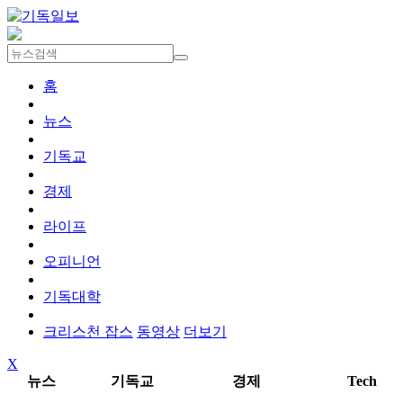
홈
뉴스
기독교
경제
라이프
오피니언
기독대학
크리스천 잡스
동영상
더보기
X
뉴스
기독교
경제
Tech