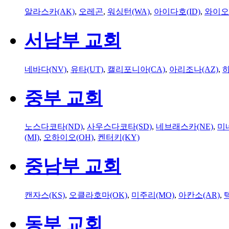
알라스카(AK)
,
오레곤
,
워싱턴(WA)
,
아이다호(ID)
,
와이오
서남부 교회
네바다(NV)
,
유타(UT)
,
캘리포니아(CA)
,
아리조나(AZ)
,
하
중부 교회
노스다코타(ND)
,
사우스다코타(SD)
,
네브래스카(NE)
,
미
(MI)
,
오하이오(OH)
,
켄터키(KY)
중남부 교회
캔자스(KS)
,
오클라호마(OK)
,
미주리(MO)
,
아칸소(AR)
,
동부 교회