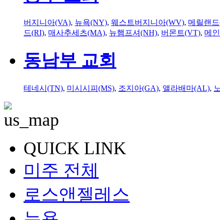
버지니아(VA)
,
뉴욕(NY)
,
웨스트버지니아(WV)
,
메릴랜드(
드(RI)
,
매사추세츠(MA)
,
뉴햄프셔(NH)
,
버몬트(VT)
,
메인
동남부 교회
테네시(TN)
,
미시시피(MS)
,
조지아(GA)
,
앨라배마(AL)
,
QUICK LINK
미주 전체
로스앤젤레스
뉴욕