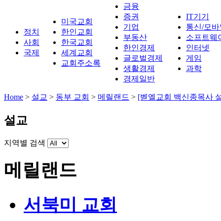
금융
증권
IT기기
미국교회
기업
통신/모바
정치
한인교회
부동산
소프트웨
사회
한국교회
한인경제
인터넷
국제
세계교회
글로벌경제
게임
교회주소록
생활경제
과학
경제일반
Home
>
설교
>
동부 교회
>
메릴랜드
>
[벧엘교회 백신종목사 설
설교
지역별 검색
메릴랜드
서북미 교회