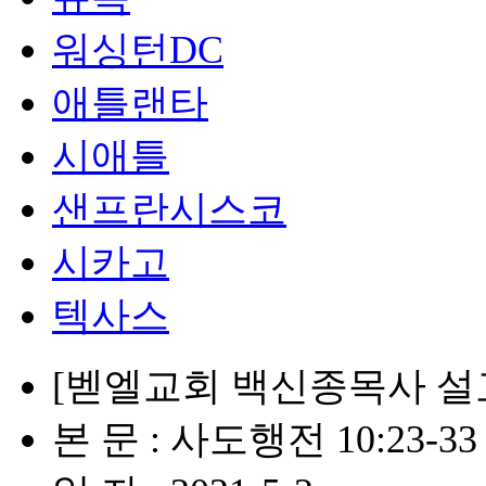
워싱턴DC
애틀랜타
시애틀
샌프란시스코
시카고
텍사스
[벧엘교회 백신종목사 설교
본 문 : 사도행전 10:23​-33