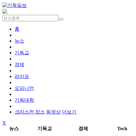
홈
뉴스
기독교
경제
라이프
오피니언
기독대학
크리스천 잡스
동영상
더보기
X
뉴스
기독교
경제
Tech