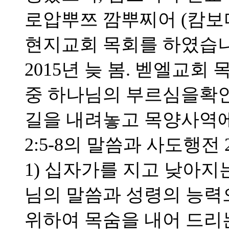
로압뿌쯔 깜뿌찌어 (캄보
현지교회 목회를 하였습니
2015년 늦 봄. 벧엘교
중 하나님의 부르심을확
길을 내려놓고 목양사역에
2:5-8의 말씀과 사도행전 
1) 십자가를 지고 낮아지는
님의 말씀과 성령의 능력으
위하여 목숨을 내어 드리