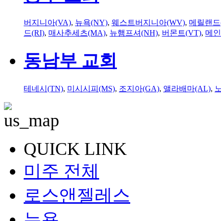
버지니아(VA)
,
뉴욕(NY)
,
웨스트버지니아(WV)
,
메릴랜드(
드(RI)
,
매사추세츠(MA)
,
뉴햄프셔(NH)
,
버몬트(VT)
,
메인
동남부 교회
테네시(TN)
,
미시시피(MS)
,
조지아(GA)
,
앨라배마(AL)
,
QUICK LINK
미주 전체
로스앤젤레스
뉴욕