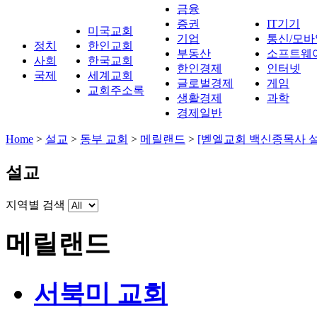
금융
증권
IT기기
미국교회
기업
통신/모바
정치
한인교회
부동산
소프트웨
사회
한국교회
한인경제
인터넷
국제
세계교회
글로벌경제
게임
교회주소록
생활경제
과학
경제일반
Home
>
설교
>
동부 교회
>
메릴랜드
>
[벧엘교회 백신종목사 설
설교
지역별 검색
메릴랜드
서북미 교회