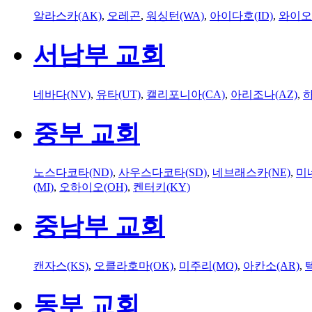
알라스카(AK)
,
오레곤
,
워싱턴(WA)
,
아이다호(ID)
,
와이오
서남부 교회
네바다(NV)
,
유타(UT)
,
캘리포니아(CA)
,
아리조나(AZ)
,
하
중부 교회
노스다코타(ND)
,
사우스다코타(SD)
,
네브래스카(NE)
,
미
(MI)
,
오하이오(OH)
,
켄터키(KY)
중남부 교회
캔자스(KS)
,
오클라호마(OK)
,
미주리(MO)
,
아칸소(AR)
,
동부 교회