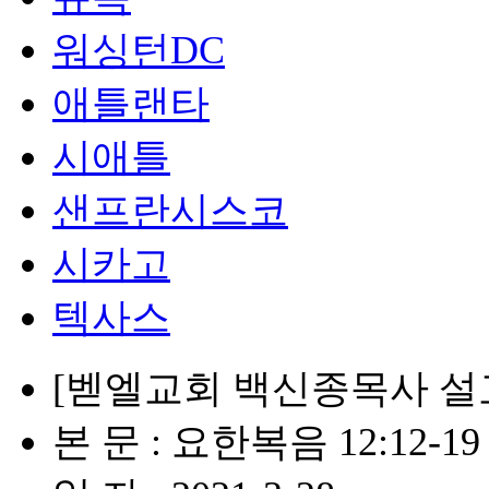
워싱턴DC
애틀랜타
시애틀
샌프란시스코
시카고
텍사스
[벧엘교회 백신종목사 설교
본 문 : 요한복음 12:12​-19