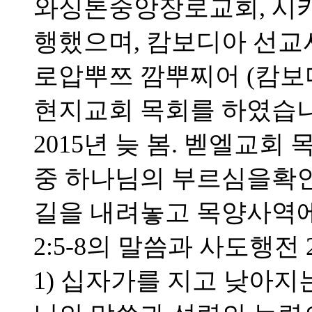
와싱톤중앙장로교회, 시
행했으며, 캄보디아 선
로압뿌쯔 깜뿌찌어 (캄보
현지교회 목회를 하였습니
2015년 늦 봄. 벧엘교
중 하나님의 부르심을확
길을 내려놓고 목양사역에
2:5-8의 말씀과 사도행전 
1) 십자가를 지고 낮아지는