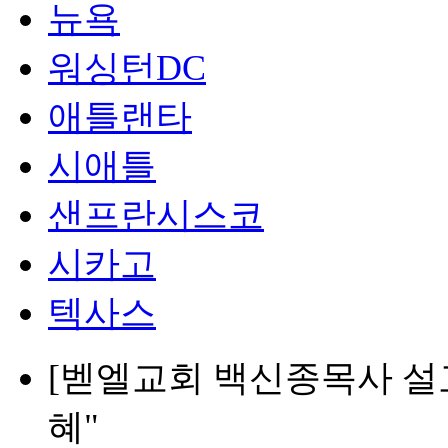
뉴욕
워싱턴DC
애틀랜타
시애틀
샌프란시스코
시카고
텍사스
[벧엘교회 백신종목사 설교
혜"