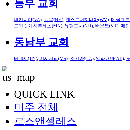
동부 교회
버지니아(VA)
,
뉴욕(NY)
,
웨스트버지니아(WV)
,
메릴랜드(
드(RI)
,
매사추세츠(MA)
,
뉴햄프셔(NH)
,
버몬트(VT)
,
메인
동남부 교회
테네시(TN)
,
미시시피(MS)
,
조지아(GA)
,
앨라배마(AL)
,
QUICK LINK
미주 전체
로스앤젤레스