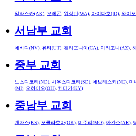
알라스카(AK)
,
오레곤
,
워싱턴(WA)
,
아이다호(ID)
,
와이오
서남부 교회
네바다(NV)
,
유타(UT)
,
캘리포니아(CA)
,
아리조나(AZ)
,
하
중부 교회
노스다코타(ND)
,
사우스다코타(SD)
,
네브래스카(NE)
,
미
(MI)
,
오하이오(OH)
,
켄터키(KY)
중남부 교회
캔자스(KS)
,
오클라호마(OK)
,
미주리(MO)
,
아칸소(AR)
,