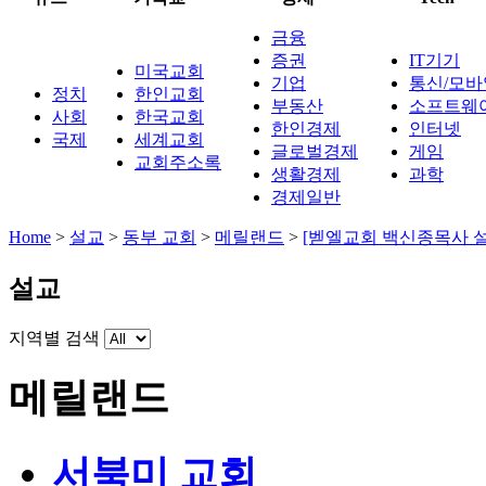
금융
증권
IT기기
미국교회
기업
통신/모바
정치
한인교회
부동산
소프트웨
사회
한국교회
한인경제
인터넷
국제
세계교회
글로벌경제
게임
교회주소록
생활경제
과학
경제일반
Home
>
설교
>
동부 교회
>
메릴랜드
>
[벧엘교회 백신종목사 설
설교
지역별 검색
메릴랜드
서북미 교회