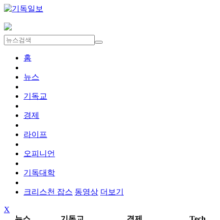
홈
뉴스
기독교
경제
라이프
오피니언
기독대학
크리스천 잡스
동영상
더보기
X
뉴스
기독교
경제
Tech