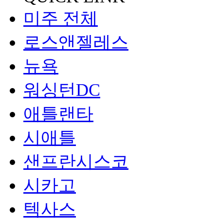
미주 전체
로스앤젤레스
뉴욕
워싱턴DC
애틀랜타
시애틀
샌프란시스코
시카고
텍사스