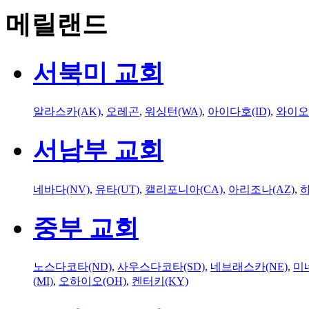
메릴랜드
서북미 교회
알라스카(AK)
,
오레곤
,
워싱턴(WA)
,
아이다호(ID)
,
와이오
서남부 교회
네바다(NV)
,
유타(UT)
,
캘리포니아(CA)
,
아리조나(AZ)
,
하
중부 교회
노스다코타(ND)
,
사우스다코타(SD)
,
네브래스카(NE)
,
미
(MI)
,
오하이오(OH)
,
켄터키(KY)