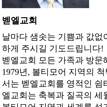
벧엘교회
날마다 샘솟는 기쁨과 값없
하게 주시길 기도드립니다!
벧엘교회 모든 가족과 방문
1979년, 볼티모어 지역의
서는 벧엘교회를 영적인 쉼터
엘교회는 축복과 질곡의 세