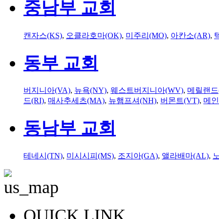
중남부 교회
캔자스(KS)
,
오클라호마(OK)
,
미주리(MO)
,
아칸소(AR)
,
동부 교회
버지니아(VA)
,
뉴욕(NY)
,
웨스트버지니아(WV)
,
메릴랜드(
드(RI)
,
매사추세츠(MA)
,
뉴햄프셔(NH)
,
버몬트(VT)
,
메인
동남부 교회
테네시(TN)
,
미시시피(MS)
,
조지아(GA)
,
앨라배마(AL)
,
QUICK LINK