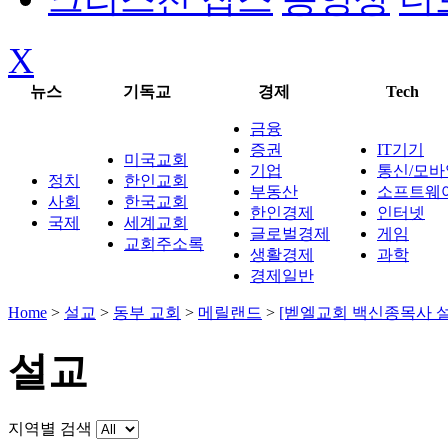
X
뉴스
기독교
경제
Tech
금융
증권
IT기기
미국교회
기업
통신/모바
정치
한인교회
부동산
소프트웨
사회
한국교회
한인경제
인터넷
국제
세계교회
글로벌경제
게임
교회주소록
생활경제
과학
경제일반
Home
>
설교
>
동부 교회
>
메릴랜드
>
[벧엘교회 백신종목사 설교
설교
지역별 검색