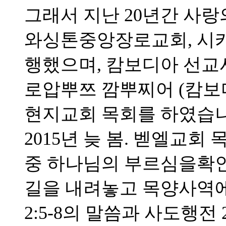
그래서 지난 20년간 사랑
와싱톤중앙장로교회, 시
행했으며, 캄보디아 선
로압뿌쯔 깜뿌찌어 (캄보
현지교회 목회를 하였습니
2015년 늦 봄. 벧엘교
중 하나님의 부르심을확
길을 내려놓고 목양사역에
2:5-8의 말씀과 사도행전 