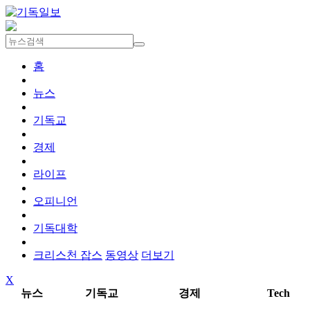
홈
뉴스
기독교
경제
라이프
오피니언
기독대학
크리스천 잡스
동영상
더보기
X
뉴스
기독교
경제
Tech