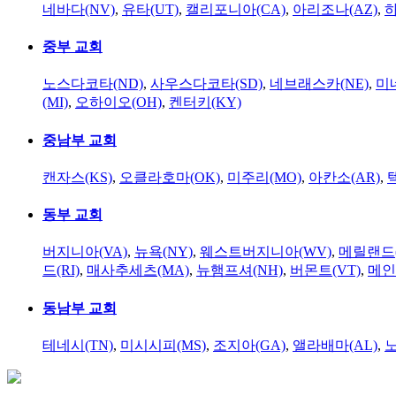
네바다(NV)
,
유타(UT)
,
캘리포니아(CA)
,
아리조나(AZ)
,
하
중부 교회
노스다코타(ND)
,
사우스다코타(SD)
,
네브래스카(NE)
,
미
(MI)
,
오하이오(OH)
,
켄터키(KY)
중남부 교회
캔자스(KS)
,
오클라호마(OK)
,
미주리(MO)
,
아칸소(AR)
,
동부 교회
버지니아(VA)
,
뉴욕(NY)
,
웨스트버지니아(WV)
,
메릴랜드(
드(RI)
,
매사추세츠(MA)
,
뉴햄프셔(NH)
,
버몬트(VT)
,
메인
동남부 교회
테네시(TN)
,
미시시피(MS)
,
조지아(GA)
,
앨라배마(AL)
,