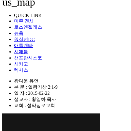
QUICK LINK
미주 전체
로스앤젤레스
뉴욕
워싱턴DC
애틀랜타
시애틀
샌프란시스코
시카고
텍사스
왕다운 유언
본 문 : 열왕기상 2:1-9
일 자 : 2015-02-22
설교자 : 황일하 목사
교회 : 성약장로교회