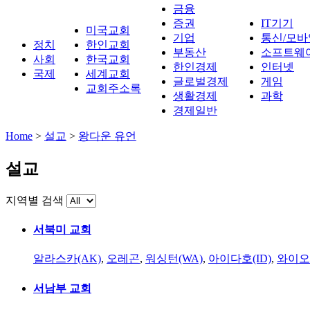
금융
증권
IT기기
미국교회
기업
통신/모바
정치
한인교회
부동산
소프트웨
사회
한국교회
한인경제
인터넷
국제
세계교회
글로벌경제
게임
교회주소록
생활경제
과학
경제일반
Home
>
설교
>
왕다운 유언
설교
지역별 검색
서북미 교회
알라스카(AK)
,
오레곤
,
워싱턴(WA)
,
아이다호(ID)
,
와이오
서남부 교회