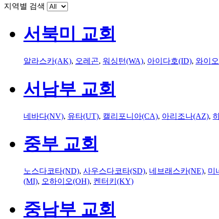
지역별 검색
서북미 교회
알라스카(AK)
,
오레곤
,
워싱턴(WA)
,
아이다호(ID)
,
와이오
서남부 교회
네바다(NV)
,
유타(UT)
,
캘리포니아(CA)
,
아리조나(AZ)
,
하
중부 교회
노스다코타(ND)
,
사우스다코타(SD)
,
네브래스카(NE)
,
미
(MI)
,
오하이오(OH)
,
켄터키(KY)
중남부 교회