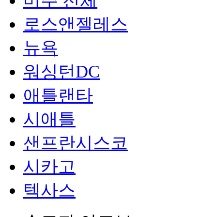
미주 전체
로스앤젤레스
뉴욕
워싱턴DC
애틀랜타
시애틀
샌프란시스코
시카고
텍사스