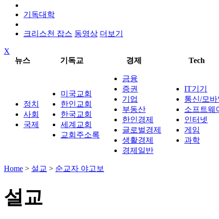
기독대학
크리스천 잡스
동영상
더보기
X
뉴스
기독교
경제
Tech
금융
증권
IT기기
미국교회
기업
통신/모바
정치
한인교회
부동산
소프트웨
사회
한국교회
한인경제
인터넷
국제
세계교회
글로벌경제
게임
교회주소록
생활경제
과학
경제일반
Home
>
설교
>
순교자 야고보
설교