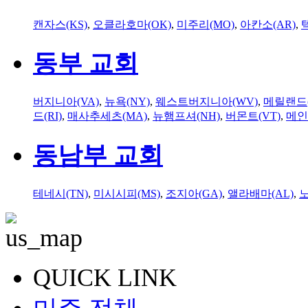
캔자스(KS)
,
오클라호마(OK)
,
미주리(MO)
,
아칸소(AR)
,
동부 교회
버지니아(VA)
,
뉴욕(NY)
,
웨스트버지니아(WV)
,
메릴랜드(
드(RI)
,
매사추세츠(MA)
,
뉴햄프셔(NH)
,
버몬트(VT)
,
메인
동남부 교회
테네시(TN)
,
미시시피(MS)
,
조지아(GA)
,
앨라배마(AL)
,
QUICK LINK