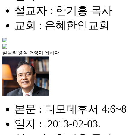
설교자 : 한기홍 목사
교회 : 은혜한인교회
믿음의 영적 거장이 됩시다
본문 : 디모데후서 4:6~8
일자 : .2013-02-03.