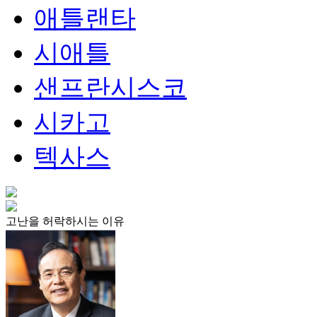
애틀랜타
시애틀
샌프란시스코
시카고
텍사스
고난을 허락하시는 이유