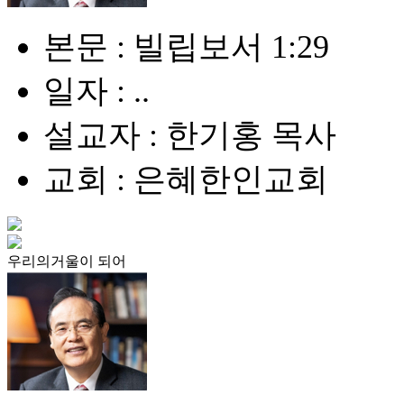
본문 : 빌립보서 1:29
일자 : ..
설교자 : 한기홍 목사
교회 : 은혜한인교회
우리의거울이 되어