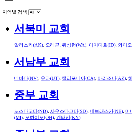
지역별 검색
서북미 교회
알라스카(AK)
,
오레곤
,
워싱턴(WA)
,
아이다호(ID)
,
와이오
서남부 교회
네바다(NV)
,
유타(UT)
,
캘리포니아(CA)
,
아리조나(AZ)
,
하
중부 교회
노스다코타(ND)
,
사우스다코타(SD)
,
네브래스카(NE)
,
미
(MI)
,
오하이오(OH)
,
켄터키(KY)