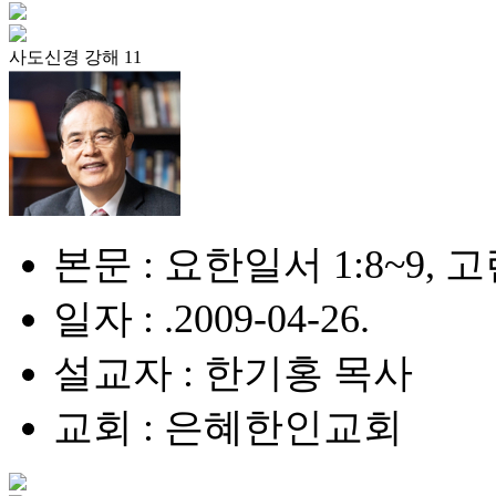
사도신경 강해 11
본문 : 요한일서 1:8~9, 
일자 : .2009-04-26.
설교자 : 한기홍 목사
교회 : 은혜한인교회