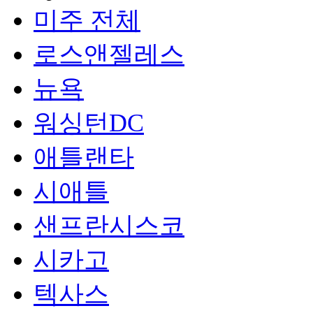
미주 전체
로스앤젤레스
뉴욕
워싱턴DC
애틀랜타
시애틀
샌프란시스코
시카고
텍사스