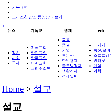
기독대학
크리스천 잡스
동영상
더보기
X
뉴스
기독교
경제
Tech
금융
증권
IT기기
미국교회
기업
통신/모바
정치
한인교회
부동산
소프트웨
사회
한국교회
한인경제
인터넷
국제
세계교회
글로벌경제
게임
교회주소록
생활경제
과학
경제일반
Home
>
설교
설교