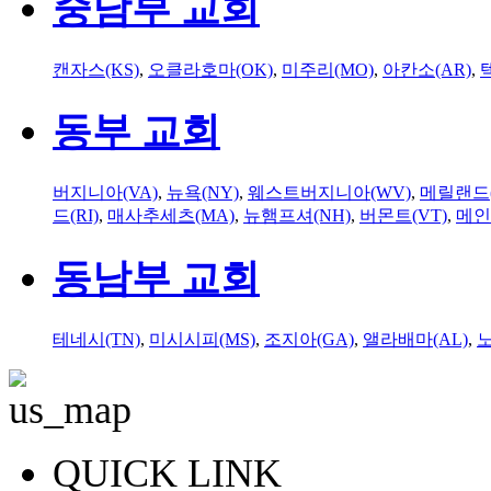
중남부 교회
캔자스(KS)
,
오클라호마(OK)
,
미주리(MO)
,
아칸소(AR)
,
동부 교회
버지니아(VA)
,
뉴욕(NY)
,
웨스트버지니아(WV)
,
메릴랜드(
드(RI)
,
매사추세츠(MA)
,
뉴햄프셔(NH)
,
버몬트(VT)
,
메인
동남부 교회
테네시(TN)
,
미시시피(MS)
,
조지아(GA)
,
앨라배마(AL)
,
QUICK LINK