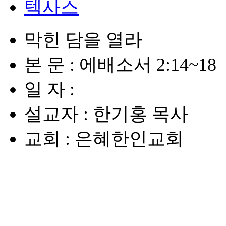
텍사스
막힌 담을 열라
본 문 : 에배소서 2:14~18
일 자 :
설교자 : 한기홍 목사
교회 : 은혜한인교회