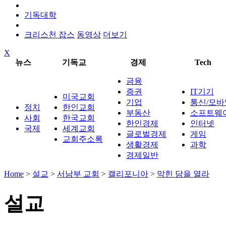
기독대학
크리스천 잡스
동영상
더보기
X
뉴스
기독교
경제
Tech
금융
증권
IT기기
미국교회
기업
통신/모바
정치
한인교회
부동산
소프트웨
사회
한국교회
한인경제
인터넷
국제
세계교회
글로벌경제
게임
교회주소록
생활경제
과학
경제일반
Home
>
설교
>
서남부 교회
>
캘리포니아
>
막힌 담을 열라
설교