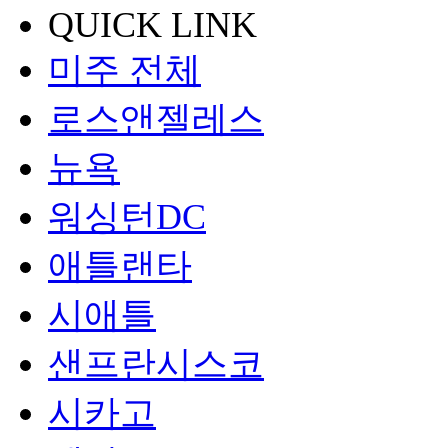
QUICK LINK
미주 전체
로스앤젤레스
뉴욕
워싱턴DC
애틀랜타
시애틀
샌프란시스코
시카고