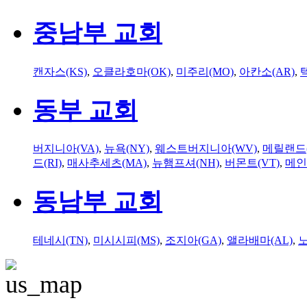
중남부 교회
캔자스(KS)
,
오클라호마(OK)
,
미주리(MO)
,
아칸소(AR)
,
동부 교회
버지니아(VA)
,
뉴욕(NY)
,
웨스트버지니아(WV)
,
메릴랜드(
드(RI)
,
매사추세츠(MA)
,
뉴햄프셔(NH)
,
버몬트(VT)
,
메인
동남부 교회
테네시(TN)
,
미시시피(MS)
,
조지아(GA)
,
앨라배마(AL)
,