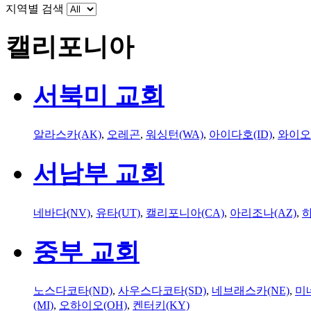
지역별 검색
캘리포니아
서북미 교회
알라스카(AK)
,
오레곤
,
워싱턴(WA)
,
아이다호(ID)
,
와이오
서남부 교회
네바다(NV)
,
유타(UT)
,
캘리포니아(CA)
,
아리조나(AZ)
,
하
중부 교회
노스다코타(ND)
,
사우스다코타(SD)
,
네브래스카(NE)
,
미
(MI)
,
오하이오(OH)
,
켄터키(KY)