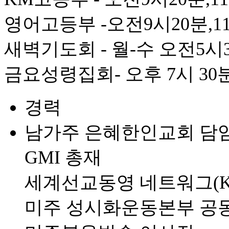
영어고등부 -오전9시20분,1
새벽기도회 - 월-수 오전5시3
금요성령집회- 오후 7시 30
경력
남가주 은혜한인교회 담
GMI 총재
세계선교동영 네트워그(K
미주 성시화운동본부 공