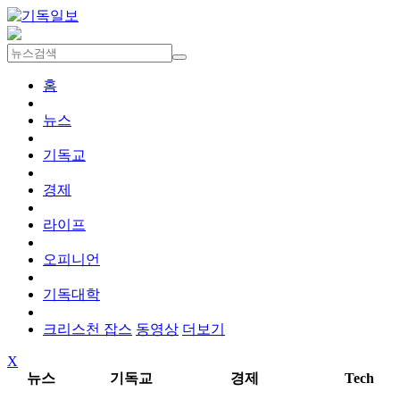
홈
뉴스
기독교
경제
라이프
오피니언
기독대학
크리스천 잡스
동영상
더보기
X
뉴스
기독교
경제
Tech