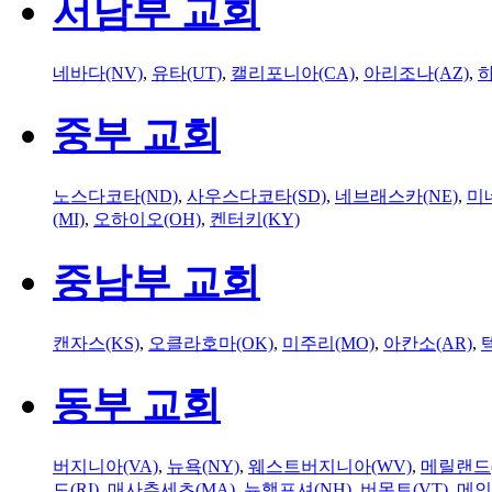
서남부 교회
네바다(NV)
,
유타(UT)
,
캘리포니아(CA)
,
아리조나(AZ)
,
하
중부 교회
노스다코타(ND)
,
사우스다코타(SD)
,
네브래스카(NE)
,
미
(MI)
,
오하이오(OH)
,
켄터키(KY)
중남부 교회
캔자스(KS)
,
오클라호마(OK)
,
미주리(MO)
,
아칸소(AR)
,
동부 교회
버지니아(VA)
,
뉴욕(NY)
,
웨스트버지니아(WV)
,
메릴랜드(
드(RI)
,
매사추세츠(MA)
,
뉴햄프셔(NH)
,
버몬트(VT)
,
메인