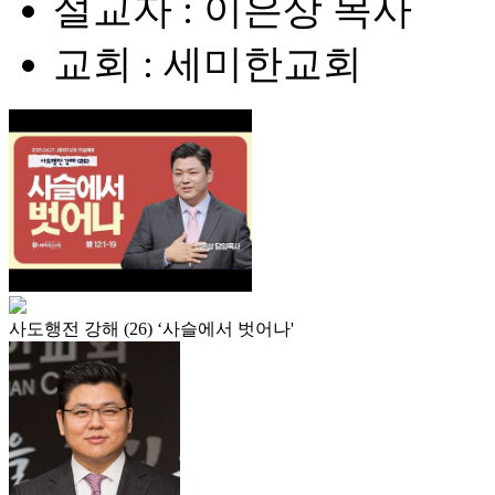
설교자 : 이은상 목사
교회 : 세미한교회
사도행전 강해 (26) ‘사슬에서 벗어나'