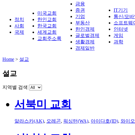
금융
증권
IT기기
미국교회
기업
통신/모바
정치
한인교회
부동산
소프트웨
사회
한국교회
한인경제
인터넷
국제
세계교회
글로벌경제
게임
교회주소록
생활경제
과학
경제일반
Home
>
설교
설교
지역별 검색
서북미 교회
알라스카(AK)
,
오레곤
,
워싱턴(WA)
,
아이다호(ID)
,
와이오