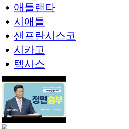
애틀랜타
시애틀
샌프란시스코
시카고
텍사스