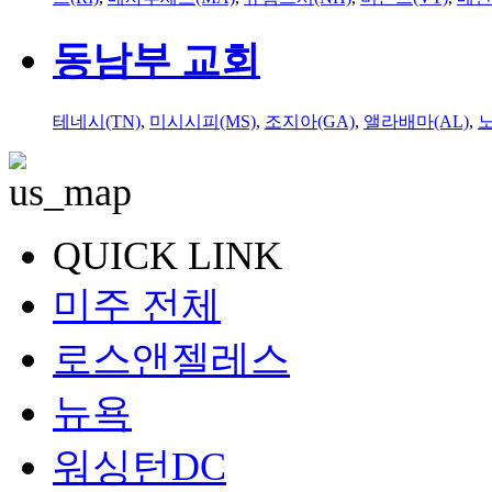
동남부 교회
테네시(TN)
,
미시시피(MS)
,
조지아(GA)
,
앨라배마(AL)
,
QUICK LINK
미주 전체
로스앤젤레스
뉴욕
워싱턴DC