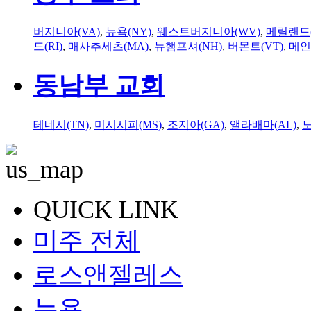
버지니아(VA)
,
뉴욕(NY)
,
웨스트버지니아(WV)
,
메릴랜드(
드(RI)
,
매사추세츠(MA)
,
뉴햄프셔(NH)
,
버몬트(VT)
,
메인
동남부 교회
테네시(TN)
,
미시시피(MS)
,
조지아(GA)
,
앨라배마(AL)
,
QUICK LINK
미주 전체
로스앤젤레스
뉴욕