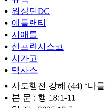
워싱턴DC
애틀랜타
시애틀
샌프란시스코
시카고
텍사스
사도행전 강해 (44) ‘나
본 문 : 행 18:1-11