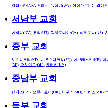
알라스카(AK)
,
오레곤
,
워싱턴(WA)
,
아이다호(ID)
,
와이오
서남부 교회
네바다(NV)
,
유타(UT)
,
캘리포니아(CA)
,
아리조나(AZ)
,
하
중부 교회
노스다코타(ND)
,
사우스다코타(SD)
,
네브래스카(NE)
,
미
(MI)
,
오하이오(OH)
,
켄터키(KY)
중남부 교회
캔자스(KS)
,
오클라호마(OK)
,
미주리(MO)
,
아칸소(AR)
,
동부 교회