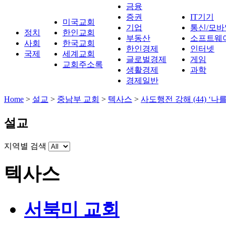
금융
증권
IT기기
미국교회
기업
통신/모바
정치
한인교회
부동산
소프트웨
사회
한국교회
한인경제
인터넷
국제
세계교회
글로벌경제
게임
교회주소록
생활경제
과학
경제일반
Home
>
설교
>
중남부 교회
>
텍사스
>
사도행전 강해 (44) ‘
설교
지역별 검색
텍사스
서북미 교회