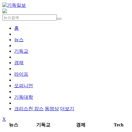
홈
뉴스
기독교
경제
라이프
오피니언
기독대학
크리스천 잡스
동영상
더보기
X
뉴스
기독교
경제
Tech