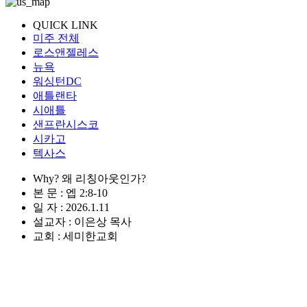
QUICK LINK
미주 전체
로스앤젤레스
뉴욕
워싱턴DC
애틀랜타
시애틀
샌프란시스코
시카고
텍사스
Why? 왜 리칭아웃인가?
본 문 : 엡 2:8-10
일 자 : 2026.1.11
설교자 : 이은상 목사
교회 : 세미한교회