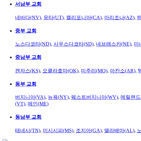
서남부 교회
네바다(NV)
,
유타(UT)
,
캘리포니아(CA)
,
아리조나(AZ)
,
하
중부 교회
노스다코타(ND)
,
사우스다코타(SD)
,
네브래스카(NE)
,
미
중남부 교회
캔자스(KS)
,
오클라호마(OK)
,
미주리(MO)
,
아칸소(AR)
,
동부 교회
버지니아(VA)
,
뉴욕(NY)
,
웨스트버지니아(WV)
,
메릴랜드(
(VT)
,
메인(ME)
동남부 교회
테네시(TN)
,
미시시피(MS)
,
조지아(GA)
,
앨라배마(AL)
,