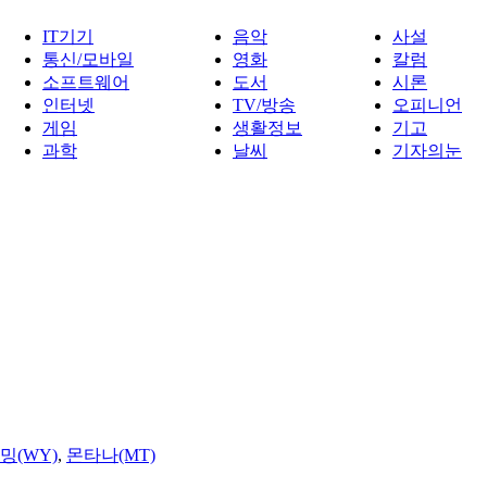
IT기기
음악
사설
통신/모바일
영화
칼럼
소프트웨어
도서
시론
인터넷
TV/방송
오피니언
게임
생활정보
기고
과학
날씨
기자의눈
밍(WY)
,
몬타나(MT)