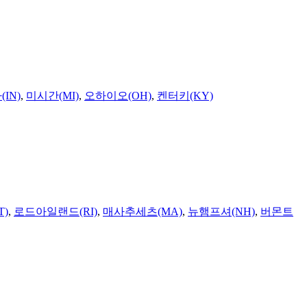
IN)
,
미시간(MI)
,
오하이오(OH)
,
켄터키(KY)
T)
,
로드아일랜드(RI)
,
매사추세츠(MA)
,
뉴햄프셔(NH)
,
버몬트