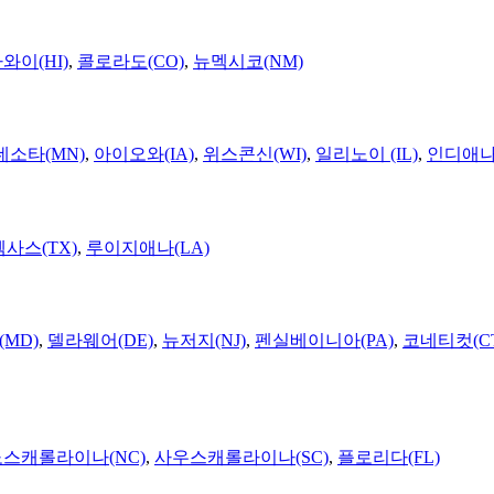
와이(HI)
,
콜로라도(CO)
,
뉴멕시코(NM)
네소타(MN)
,
아이오와(IA)
,
위스콘신(WI)
,
일리노이 (IL)
,
인디애나(
텍사스(TX)
,
루이지애나(LA)
MD)
,
델라웨어(DE)
,
뉴저지(NJ)
,
펜실베이니아(PA)
,
코네티컷(C
노스캐롤라이나(NC)
,
사우스캐롤라이나(SC)
,
플로리다(FL)