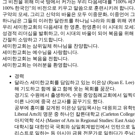
그 비전을 위해 미국 땅에서 커가는 우리 다음세대를 "100% 세계인
100% 한국인"의 비전으로 키우고 말씀으로 훈련시키려 합니다.
구약의 모세, 그리고 신약의 바울은 모두 이중문화, 이중언어 그
하나님은 그들의 이러한 달란트를 하나님 나라와 의를 위해 귀
우리 세미한교회의 다음세대 한 영혼, 한영혼이 이 시대의 모세
성경적 리더십을 발휘하고, 이 시대의 바울이 되어 복음을 위
간절히 소망하고 기도합니다.
세미한교회는 삼위일체 하나님을 찬양합니다.
세미한교회는 예수님을 사랑합니다.
세미한교회는 복음을 전합니다.
세미한교회는 여러분을 환영합니다.
경력
달라스 세미한교회를 담임하고 있는 이은상 (Ryan E. L
해 기도하고 함께 울고 함께 웃는 목회를 꿈꾼다.
경기도 수원에서 출생하여, 수원 중앙침례교회에서 일찍이
이른 나이에 중국 선교사를 꿈꾸기도 했다.
공부에 흥미를 갖게된 이은상 담임목사는 대원외고 유학
Liberal Arts의 명문 중 하나인 칼튼대학교 (Carleton College
아지역학 석사 (Master of Arts in Regional Studies
대학시절 대한민국 국회와 삼일회계법인에서 인턴으로 일하고,
리스트로 일하는 등 아시아 금융 전문가로 일하다가 주님의 부르심을