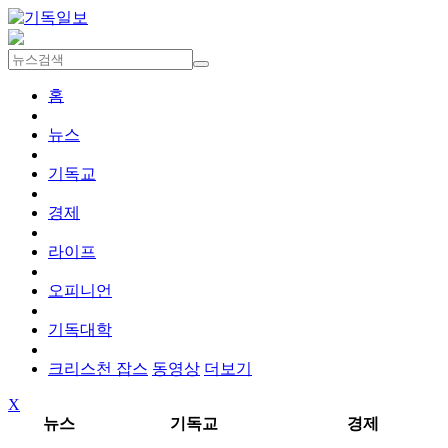
홈
뉴스
기독교
경제
라이프
오피니언
기독대학
크리스천 잡스
동영상
더보기
X
뉴스
기독교
경제