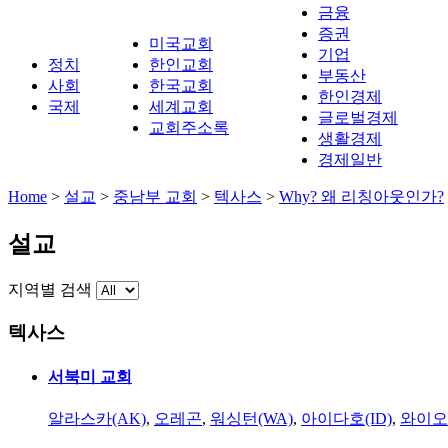
금융
증권
미국교회
기업
정치
한인교회
부동산
사회
한국교회
한인경제
국제
세계교회
글로벌경제
교회주소록
생활경제
경제일반
Home
>
설교
>
중남부 교회
>
텍사스
>
Why? 왜 리칭아웃인가?
설교
지역별 검색
텍사스
서북미 교회
알라스카(AK)
,
오레곤
,
워싱턴(WA)
,
아이다호(ID)
,
와이오