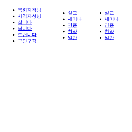
목회자청빙
설교
설교
사역자청빙
세미나
세미나
삽니다
간증
간증
팝니다
찬양
찬양
드립니다
일반
일반
구인구직