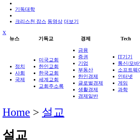
기독대학
크리스천 잡스
동영상
더보기
X
뉴스
기독교
경제
Tech
금융
증권
IT기기
미국교회
기업
통신/모바
정치
한인교회
부동산
소프트웨
사회
한국교회
한인경제
인터넷
국제
세계교회
글로벌경제
게임
교회주소록
생활경제
과학
경제일반
Home
>
설교
설교