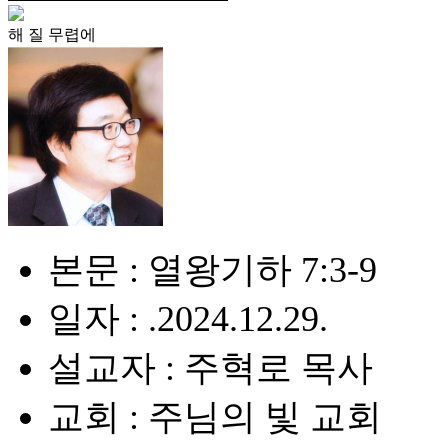
해 질 무렵에
본문 : 열왕기하 7:3-9
일자 : .2024.12.29.
설교자 : 주혁로 목사
교회 : 주님의 빛 교회