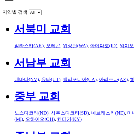
지역별 검색
서북미 교회
알라스카(AK)
,
오레곤
,
워싱턴(WA)
,
아이다호(ID)
,
와이오
서남부 교회
네바다(NV)
,
유타(UT)
,
캘리포니아(CA)
,
아리조나(AZ)
,
하
중부 교회
노스다코타(ND)
,
사우스다코타(SD)
,
네브래스카(NE)
,
미
(MI)
,
오하이오(OH)
,
켄터키(KY)