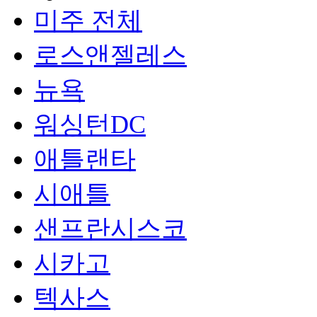
미주 전체
로스앤젤레스
뉴욕
워싱턴DC
애틀랜타
시애틀
샌프란시스코
시카고
텍사스