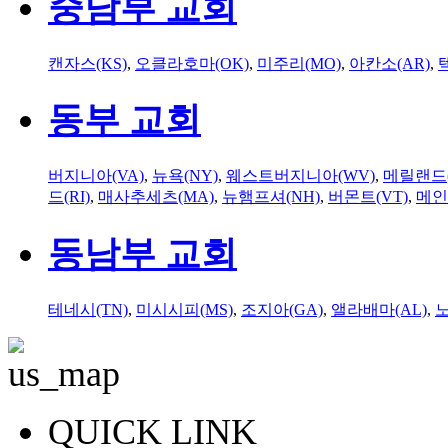
중남부 교회
캔자스(KS)
,
오클라호마(OK)
,
미주리(MO)
,
아칸소(AR)
,
동부 교회
버지니아(VA)
,
뉴욕(NY)
,
웨스트버지니아(WV)
,
메릴랜드(
드(RI)
,
매사추세츠(MA)
,
뉴햄프셔(NH)
,
버몬트(VT)
,
메인
동남부 교회
테네시(TN)
,
미시시피(MS)
,
조지아(GA)
,
앨라배마(AL)
,
QUICK LINK