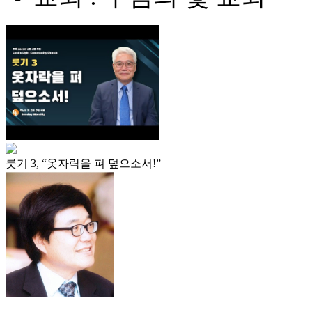
룻기 3, “옷자락을 펴 덮으소서!”