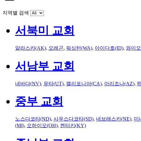
지역별 검색
서북미 교회
알라스카(AK)
,
오레곤
,
워싱턴(WA)
,
아이다호(ID)
,
와이오
서남부 교회
네바다(NV)
,
유타(UT)
,
캘리포니아(CA)
,
아리조나(AZ)
,
하
중부 교회
노스다코타(ND)
,
사우스다코타(SD)
,
네브래스카(NE)
,
미
(MI)
,
오하이오(OH)
,
켄터키(KY)