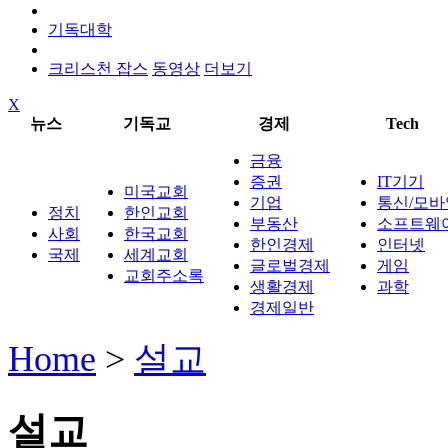
기독대학
크리스천 잡스
동영상
더보기
X
뉴스
기독교
경제
Tech
금융
증권
IT기기
미국교회
기업
통신/모바
정치
한인교회
부동산
소프트웨
사회
한국교회
한인경제
인터넷
국제
세계교회
글로벌경제
게임
교회주소록
생활경제
과학
경제일반
Home
>
설교
설교