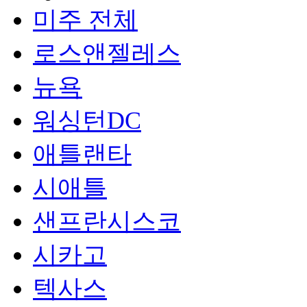
미주 전체
로스앤젤레스
뉴욕
워싱턴DC
애틀랜타
시애틀
샌프란시스코
시카고
텍사스