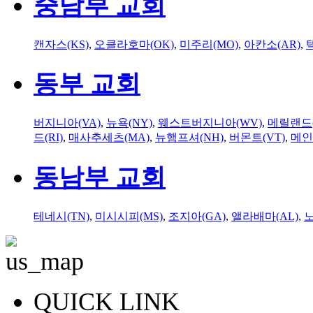
중남부 교회
캔자스(KS)
,
오클라호마(OK)
,
미주리(MO)
,
아칸소(AR)
,
동부 교회
버지니아(VA)
,
뉴욕(NY)
,
웨스트버지니아(WV)
,
메릴랜드(
드(RI)
,
매사추세츠(MA)
,
뉴햄프셔(NH)
,
버몬트(VT)
,
메인
동남부 교회
테네시(TN)
,
미시시피(MS)
,
조지아(GA)
,
앨라배마(AL)
,
QUICK LINK