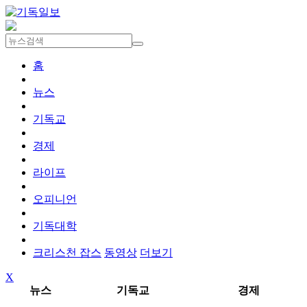
홈
뉴스
기독교
경제
라이프
오피니언
기독대학
크리스천 잡스
동영상
더보기
X
뉴스
기독교
경제