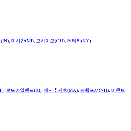
IN)
,
미시간(MI)
,
오하이오(OH)
,
켄터키(KY)
T)
,
로드아일랜드(RI)
,
매사추세츠(MA)
,
뉴햄프셔(NH)
,
버몬트