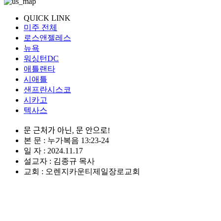
QUICK LINK
미주 전체
로스앤젤레스
뉴욕
워싱턴DC
애틀랜타
시애틀
샌프란시스코
시카고
텍사스
문 근처가 아닌, 문 안으로!
본 문 : 누가복음 13:23-24
일 자 : 2024.11.17
설교자 : 김종규 목사
교회 : 오렌지카운티제일장로교회