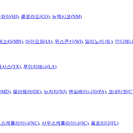
와이(HI)
,
콜로라도(CO)
,
뉴멕시코(NM)
네소타(MN)
,
아이오와(IA)
,
위스콘신(WI)
,
일리노이 (IL)
,
인디애나(
텍사스(TX)
,
루이지애나(LA)
MD)
,
델라웨어(DE)
,
뉴저지(NJ)
,
펜실베이니아(PA)
,
코네티컷(C
노스캐롤라이나(NC)
,
사우스캐롤라이나(SC)
,
플로리다(FL)