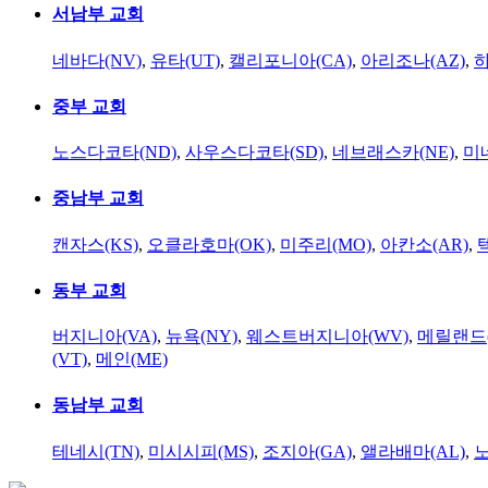
서남부 교회
네바다(NV)
,
유타(UT)
,
캘리포니아(CA)
,
아리조나(AZ)
,
하
중부 교회
노스다코타(ND)
,
사우스다코타(SD)
,
네브래스카(NE)
,
미
중남부 교회
캔자스(KS)
,
오클라호마(OK)
,
미주리(MO)
,
아칸소(AR)
,
동부 교회
버지니아(VA)
,
뉴욕(NY)
,
웨스트버지니아(WV)
,
메릴랜드(
(VT)
,
메인(ME)
동남부 교회
테네시(TN)
,
미시시피(MS)
,
조지아(GA)
,
앨라배마(AL)
,