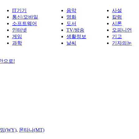
IT기기
음악
사설
통신/모바일
영화
칼럼
소프트웨어
도서
시론
인터넷
TV/방송
오피니언
게임
생활정보
기고
과학
날씨
기자의눈
 안으로!
밍(WY)
,
몬타나(MT)