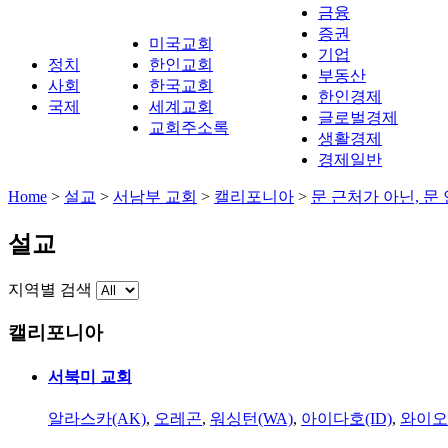
금융
증권
미국교회
기업
정치
한인교회
부동산
사회
한국교회
한인경제
국제
세계교회
글로벌경제
교회주소록
생활경제
경제일반
Home
>
설교
>
서남부 교회
>
캘리포니아
>
문 근처가 아닌, 문
설교
지역별 검색
캘리포니아
서북미 교회
알라스카(AK)
,
오레곤
,
워싱턴(WA)
,
아이다호(ID)
,
와이오