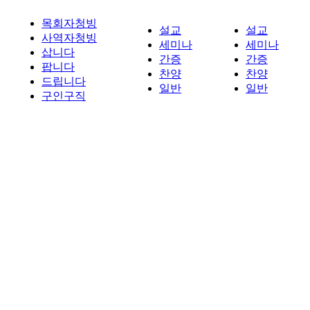
목회자청빙
설교
설교
사역자청빙
세미나
세미나
삽니다
간증
간증
팝니다
찬양
찬양
드립니다
일반
일반
구인구직