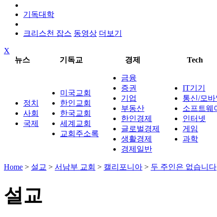
기독대학
크리스천 잡스
동영상
더보기
X
뉴스
기독교
경제
Tech
금융
증권
IT기기
미국교회
기업
통신/모바
정치
한인교회
부동산
소프트웨
사회
한국교회
한인경제
인터넷
국제
세계교회
글로벌경제
게임
교회주소록
생활경제
과학
경제일반
Home
>
설교
>
서남부 교회
>
캘리포니아
>
두 주인은 없습니다
설교