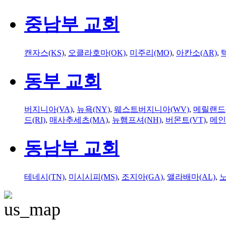
중남부 교회
캔자스(KS)
,
오클라호마(OK)
,
미주리(MO)
,
아칸소(AR)
,
동부 교회
버지니아(VA)
,
뉴욕(NY)
,
웨스트버지니아(WV)
,
메릴랜드(
드(RI)
,
매사추세츠(MA)
,
뉴햄프셔(NH)
,
버몬트(VT)
,
메인
동남부 교회
테네시(TN)
,
미시시피(MS)
,
조지아(GA)
,
앨라배마(AL)
,