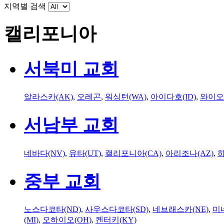
지역별 검색
캘리포니아
서북미 교회
알라스카(AK)
,
오레곤
,
워싱턴(WA)
,
아이다호(ID)
,
와이오
서남부 교회
네바다(NV)
,
유타(UT)
,
캘리포니아(CA)
,
아리조나(AZ)
,
하
중부 교회
노스다코타(ND)
,
사우스다코타(SD)
,
네브래스카(NE)
,
미
(MI)
,
오하이오(OH)
,
켄터키(KY)