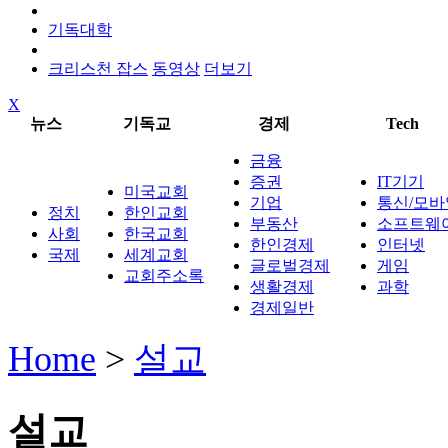
기독대학
크리스천 잡스
동영상
더보기
X
뉴스
기독교
경제
Tech
금융
증권
IT기기
미국교회
기업
통신/모바
정치
한인교회
부동산
소프트웨
사회
한국교회
한인경제
인터넷
국제
세계교회
글로벌경제
게임
교회주소록
생활경제
과학
경제일반
Home
>
설교
설교