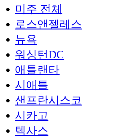
미주 전체
로스앤젤레스
뉴욕
워싱턴DC
애틀랜타
시애틀
샌프란시스코
시카고
텍사스