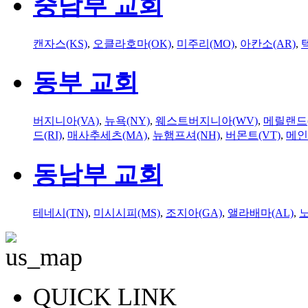
중남부 교회
캔자스(KS)
,
오클라호마(OK)
,
미주리(MO)
,
아칸소(AR)
,
동부 교회
버지니아(VA)
,
뉴욕(NY)
,
웨스트버지니아(WV)
,
메릴랜드(
드(RI)
,
매사추세츠(MA)
,
뉴햄프셔(NH)
,
버몬트(VT)
,
메인
동남부 교회
테네시(TN)
,
미시시피(MS)
,
조지아(GA)
,
앨라배마(AL)
,
QUICK LINK