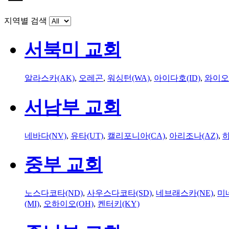
지역별 검색
서북미 교회
알라스카(AK)
,
오레곤
,
워싱턴(WA)
,
아이다호(ID)
,
와이오
서남부 교회
네바다(NV)
,
유타(UT)
,
캘리포니아(CA)
,
아리조나(AZ)
,
하
중부 교회
노스다코타(ND)
,
사우스다코타(SD)
,
네브래스카(NE)
,
미
(MI)
,
오하이오(OH)
,
켄터키(KY)