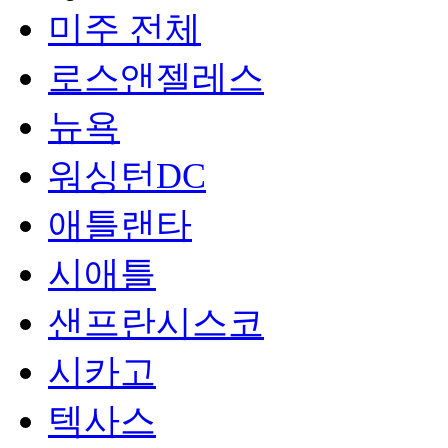
미주 전체
로스앤젤레스
뉴욕
워싱턴DC
애틀랜타
시애틀
샌프란시스코
시카고
텍사스