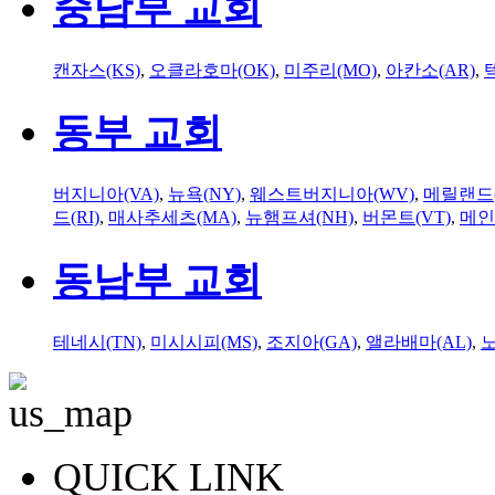
중남부 교회
캔자스(KS)
,
오클라호마(OK)
,
미주리(MO)
,
아칸소(AR)
,
동부 교회
버지니아(VA)
,
뉴욕(NY)
,
웨스트버지니아(WV)
,
메릴랜드(
드(RI)
,
매사추세츠(MA)
,
뉴햄프셔(NH)
,
버몬트(VT)
,
메인
동남부 교회
테네시(TN)
,
미시시피(MS)
,
조지아(GA)
,
앨라배마(AL)
,
QUICK LINK