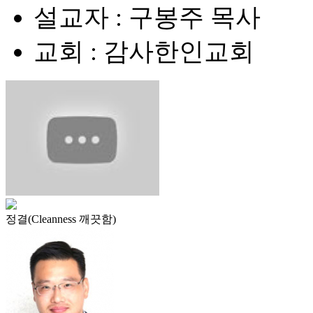
설교자 : 구봉주 목사
교회 : 감사한인교회
정결(Cleanness 깨끗함)