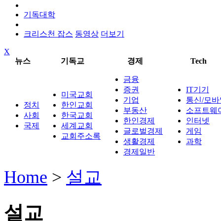
기독대학
크리스천 잡스
동영상
더보기
X
뉴스
기독교
경제
Tech
금융
증권
IT기기
미국교회
기업
통신/모바
정치
한인교회
부동산
소프트웨
사회
한국교회
한인경제
인터넷
국제
세계교회
글로벌경제
게임
교회주소록
생활경제
과학
경제일반
Home
>
설교
설교