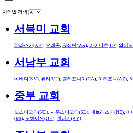
지역별 검색
서북미 교회
알라스카(AK)
,
오레곤
,
워싱턴(WA)
,
아이다호(ID)
,
와이오
서남부 교회
네바다(NV)
,
유타(UT)
,
캘리포니아(CA)
,
아리조나(AZ)
,
하
중부 교회
노스다코타(ND)
,
사우스다코타(SD)
,
네브래스카(NE)
,
미
(MI)
,
오하이오(OH)
,
켄터키(KY)