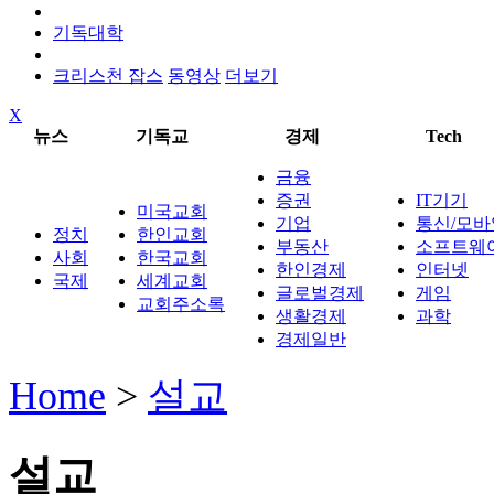
기독대학
크리스천 잡스
동영상
더보기
X
뉴스
기독교
경제
Tech
금융
증권
IT기기
미국교회
기업
통신/모바
정치
한인교회
부동산
소프트웨
사회
한국교회
한인경제
인터넷
국제
세계교회
글로벌경제
게임
교회주소록
생활경제
과학
경제일반
Home
>
설교
설교