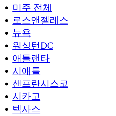
미주 전체
로스앤젤레스
뉴욕
워싱턴DC
애틀랜타
시애틀
샌프란시스코
시카고
텍사스