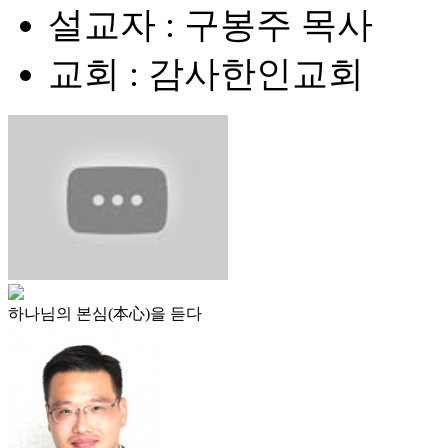
설교자 : 구봉주 목사
교회 : 감사한인교회
하나님의 본심(本心)을 듣다