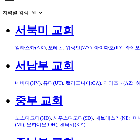
지역별 검색
서북미 교회
알라스카(AK)
,
오레곤
,
워싱턴(WA)
,
아이다호(ID)
,
와이오
서남부 교회
네바다(NV)
,
유타(UT)
,
캘리포니아(CA)
,
아리조나(AZ)
,
하
중부 교회
노스다코타(ND)
,
사우스다코타(SD)
,
네브래스카(NE)
,
미
(MI)
,
오하이오(OH)
,
켄터키(KY)