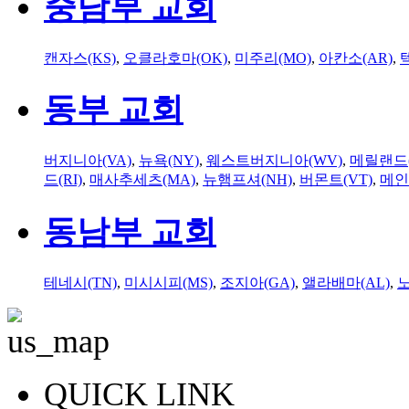
중남부 교회
캔자스(KS)
,
오클라호마(OK)
,
미주리(MO)
,
아칸소(AR)
,
동부 교회
버지니아(VA)
,
뉴욕(NY)
,
웨스트버지니아(WV)
,
메릴랜드(
드(RI)
,
매사추세츠(MA)
,
뉴햄프셔(NH)
,
버몬트(VT)
,
메인
동남부 교회
테네시(TN)
,
미시시피(MS)
,
조지아(GA)
,
앨라배마(AL)
,
QUICK LINK