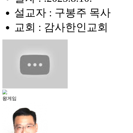
설교자 : 구봉주 목사
교회 : 감사한인교회
왕게임