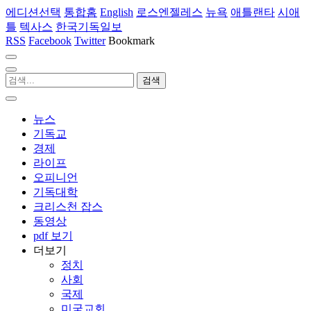
에디션선택
통합홈
English
로스엔젤레스
뉴욕
애틀랜타
시애
틀
텍사스
한국기독일보
RSS
Facebook
Twitter
Bookmark
뉴스
기독교
경제
라이프
오피니언
기독대학
크리스천 잡스
동영상
pdf 보기
더보기
정치
사회
국제
미국교회