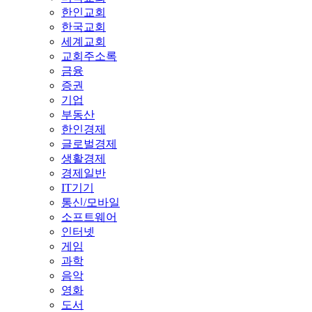
한인교회
한국교회
세계교회
교회주소록
금융
증권
기업
부동산
한인경제
글로벌경제
생활경제
경제일반
IT기기
통신/모바일
소프트웨어
인터넷
게임
과학
음악
영화
도서