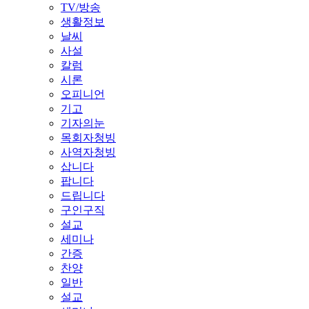
TV/방송
생활정보
날씨
사설
칼럼
시론
오피니언
기고
기자의눈
목회자청빙
사역자청빙
삽니다
팝니다
드립니다
구인구직
설교
세미나
간증
찬양
일반
설교