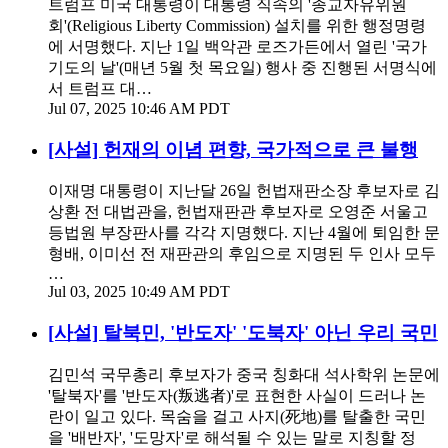
트럼프 미국 대통령이 대통령 직속의 '종교자유위원
회'(Religious Liberty Commission) 설치를 위한 행정명령
에 서명했다. 지난 1일 백악관 로즈가든에서 열린 '국가
기도의 날'(매년 5월 첫 목요일) 행사 중 진행된 서명식에
서 트럼프 대…
Jul 07, 2025 10:46 AM PDT
[사설] 헌재의 이념 편향, 국가적으로 큰 불행
이재명 대통령이 지난달 26일 헌법재판소장 후보자로 김
상환 전 대법관을, 헌법재판관 후보자로 오영준 서울고
등법원 부장판사를 각각 지명했다. 지난 4월에 퇴임한 문
형배, 이미선 전 재판관의 후임으로 지명된 두 인사 모두
…
Jul 03, 2025 10:49 AM PDT
[사설] 탈북민, '반도자' '도북자' 아닌 우리 국민
김민석 국무총리 후보자가 중국 칭화대 석사학위 논문에
'탈북자'를 '반도자(叛逃者)'로 표현한 사실이 드러나 논
란이 일고 있다. 목숨을 걸고 사지(死地)를 탈출한 국민
을 '배반자', '도망자'로 해석될 수 있는 말로 지칭할 정