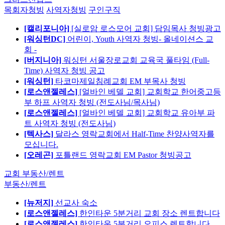
목회자청빙
사역자청빙
구인구직
[캘리포니아]
[실로암 로스모어 교회] 담임목사 청빙광고
[워싱턴DC]
어린이, Youth 사역자 청빙- 올네이션스 교
회 -
[버지니아]
워싱턴 서울장로교회 교육국 풀타임 (Full-
Time) 사역자 청빙 공고
[워싱턴]
타코마제일침례교회 EM 부목사 청빙
[로스앤젤레스]
[얼바인 베델 교회] 교회학교 한어중고등
부 하프 사역자 청빙 (전도사님/목사님)
[로스앤젤레스]
[얼바인 베델 교회] 교회학교 유아부 파
트 사역자 청빙 (전도사님)
[텍사스]
달라스 영락교회에서 Half-Time 찬양사역자를
모십니다.
[오레곤]
포틀랜드 영락교회 EM Pastor 청빙공고
교회 부동산/렌트
부동산/렌트
[뉴저지]
선교사 숙소
[로스앤젤레스]
한인타운 5분거리 교회 장소 렌트합니다
[로스앤젤레스]
한인타운 5분거리 오피스 렌트합니다