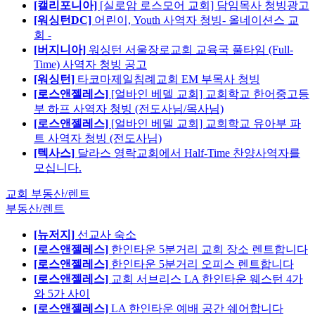
[캘리포니아]
[실로암 로스모어 교회] 담임목사 청빙광고
[워싱턴DC]
어린이, Youth 사역자 청빙- 올네이션스 교
회 -
[버지니아]
워싱턴 서울장로교회 교육국 풀타임 (Full-
Time) 사역자 청빙 공고
[워싱턴]
타코마제일침례교회 EM 부목사 청빙
[로스앤젤레스]
[얼바인 베델 교회] 교회학교 한어중고등
부 하프 사역자 청빙 (전도사님/목사님)
[로스앤젤레스]
[얼바인 베델 교회] 교회학교 유아부 파
트 사역자 청빙 (전도사님)
[텍사스]
달라스 영락교회에서 Half-Time 찬양사역자를
모십니다.
교회 부동산/렌트
부동산/렌트
[뉴저지]
선교사 숙소
[로스앤젤레스]
한인타운 5분거리 교회 장소 렌트합니다
[로스앤젤레스]
한인타운 5분거리 오피스 렌트합니다
[로스앤젤레스]
교회 서브리스 LA 한인타운 웨스턴 4가
와 5가 사이
[로스앤젤레스]
LA 한인타운 예배 공간 쉐어합니다