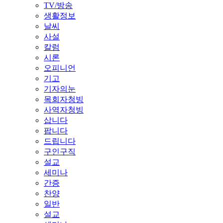
TV/방송
생활정보
날씨
사설
칼럼
시론
오피니언
기고
기자의눈
목회자청빙
사역자청빙
삽니다
팝니다
드립니다
구인구직
설교
세미나
간증
찬양
일반
설교