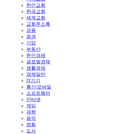
한인교회
한국교회
세계교회
교회주소록
금융
증권
기업
부동산
한인경제
글로벌경제
생활경제
경제일반
IT기기
통신/모바일
소프트웨어
인터넷
게임
과학
음악
영화
도서