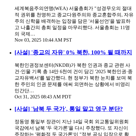
세계복음주의연맹(WEA) 서울총회가 "성경무오의 절대
적 권위를 천명하고 종교다원주의와 종교혼합주의, 자유
주의 신학을 배격하는 입장을 담은 '서울선언'을 발표하
고 나흘간의 총회 일정을 마무리했다. 서울총회는 11명
의 국제…
Nov 03, 2025 10:44 AM PST
[사설] '종교의 자유' 0% 북한, 100% 될 때까지
북한인권정보센터(NKDB)가 북한 인권과 종교 관련 사
건·인물 기록 총 14만 6천여 건이 담긴 '2025 북한인권·종
교자유백서'를 발간했다. 현 정부가 북한 눈치를 보며 북
한 주민의 인권 문제를 애써 외면하는 상황에서 비영리
민간단…
Oct 31, 2025 08:43 AM PDT
[사설] '남북 두 국가', 통일 말고 영구 분단?
정동영 통일부 장관이 지난 14일 국회 외교통일위원회
국감에서 남북 '두 국가론'을 다시 주창했다. 또 자신이
주장하는 '평화적 두 국가론'이 "정부 공식 입장으로 확