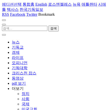
에디션선택
통합홈
English
로스엔젤레스
뉴욕
애틀랜타
시애
틀
텍사스
한국기독일보
RSS
Facebook
Twitter
Bookmark
뉴스
기독교
경제
라이프
오피니언
기독대학
크리스천 잡스
동영상
pdf 보기
더보기
정치
사회
국제
미국교회