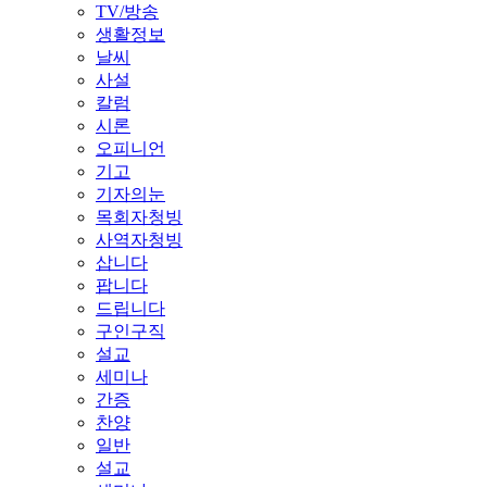
TV/방송
생활정보
날씨
사설
칼럼
시론
오피니언
기고
기자의눈
목회자청빙
사역자청빙
삽니다
팝니다
드립니다
구인구직
설교
세미나
간증
찬양
일반
설교