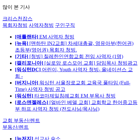
많이 본 기사
크리스천잡스
목회자청빙
사역자청빙
구인구직
[애틀랜타]
EM 사역자 청빙
[뉴욕]
[맨하탄 IN2교회] 차세대총괄, 영유아부(한어권)
초등부(영어권) 목회자 청빙.
[기타]
[청빙] 칠레한인연합교회 전임 사역자 (1명)
[캘리포니아]
[실로암 로스모어 교회] 담임목사 청빙광고
[워싱턴DC]
어린이, Youth 사역자 청빙- 올네이션스 교
회 -
[버지니아]
워싱턴 서울장로교회 교육국 풀타임 (Full-
Time) 사역자 청빙 공고
[워싱턴]
타코마제일침례교회 EM 부목사 청빙
[로스앤젤레스]
[얼바인 베델 교회] 교회학교 한어중고등
부 하프 사역자 청빙 (전도사님/목사님)
교회 부동산/렌트
부동산/렌트
[뉴저지]
선교사 숙소