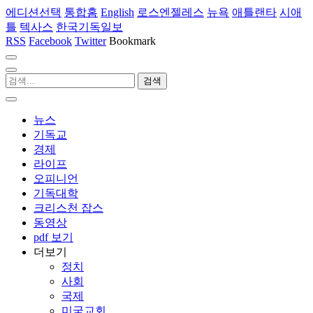
에디션선택
통합홈
English
로스엔젤레스
뉴욕
애틀랜타
시애
틀
텍사스
한국기독일보
RSS
Facebook
Twitter
Bookmark
뉴스
기독교
경제
라이프
오피니언
기독대학
크리스천 잡스
동영상
pdf 보기
더보기
정치
사회
국제
미국교회