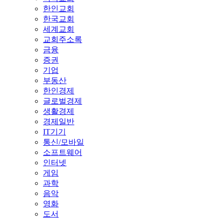
한인교회
한국교회
세계교회
교회주소록
금융
증권
기업
부동산
한인경제
글로벌경제
생활경제
경제일반
IT기기
통신/모바일
소프트웨어
인터넷
게임
과학
음악
영화
도서