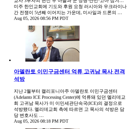
교사 3부자의 헌신 두 아들과 군 장병·난민·고아 섬겨…
미주 한인교회에 기도와 후원 요청 러시아와 우크라이나
간 전쟁이 5년째 이어지는 가운데, 미사일과 드론의 …
Aug 05, 2026 08:56 PM PDT
아델란토 이민구금센터 억류 고귀남 목사 전격
석방
지난 2월부터 캘리포니아주 아델란토 이민구금센터
(Adelanto ICE Processing Center)에 억류돼 있던 멜리데교
회 고귀남 목사가 미 이민세관단속국(ICE)의 결정으로
석방됐다. 멜리데교회 측에 따르면 고 목사의 석방은 담
당 변호사도 …
Aug 05, 2026 08:18 PM PDT