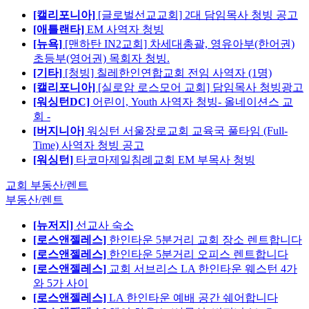
[캘리포니아]
[글로벌선교교회] 2대 담임목사 청빙 공고
[애틀랜타]
EM 사역자 청빙
[뉴욕]
[맨하탄 IN2교회] 차세대총괄, 영유아부(한어권)
초등부(영어권) 목회자 청빙.
[기타]
[청빙] 칠레한인연합교회 전임 사역자 (1명)
[캘리포니아]
[실로암 로스모어 교회] 담임목사 청빙광고
[워싱턴DC]
어린이, Youth 사역자 청빙- 올네이션스 교
회 -
[버지니아]
워싱턴 서울장로교회 교육국 풀타임 (Full-
Time) 사역자 청빙 공고
[워싱턴]
타코마제일침례교회 EM 부목사 청빙
교회 부동산/렌트
부동산/렌트
[뉴저지]
선교사 숙소
[로스앤젤레스]
한인타운 5분거리 교회 장소 렌트합니다
[로스앤젤레스]
한인타운 5분거리 오피스 렌트합니다
[로스앤젤레스]
교회 서브리스 LA 한인타운 웨스턴 4가
와 5가 사이
[로스앤젤레스]
LA 한인타운 예배 공간 쉐어합니다