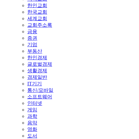
한인교회
한국교회
세계교회
교회주소록
금융
증권
기업
부동산
한인경제
글로벌경제
생활경제
경제일반
IT기기
통신/모바일
소프트웨어
인터넷
게임
과학
음악
영화
도서