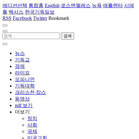
에디션선택
통합홈
English
로스엔젤레스
뉴욕
애틀랜타
시애
틀
텍사스
한국기독일보
RSS
Facebook
Twitter
Bookmark
뉴스
기독교
경제
라이프
오피니언
기독대학
크리스천 잡스
동영상
pdf 보기
더보기
정치
사회
국제
미국교회