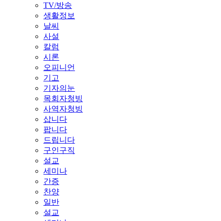
TV/방송
생활정보
날씨
사설
칼럼
시론
오피니언
기고
기자의눈
목회자청빙
사역자청빙
삽니다
팝니다
드립니다
구인구직
설교
세미나
간증
찬양
일반
설교