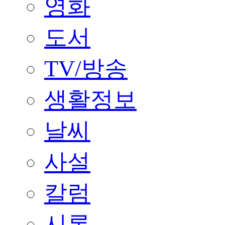
영화
도서
TV/방송
생활정보
날씨
사설
칼럼
시론