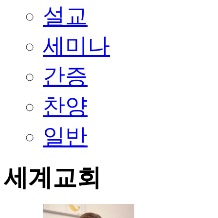
설교
세미나
간증
찬양
일반
세계교회