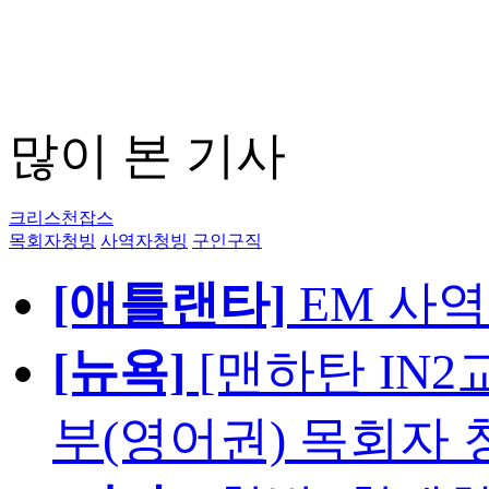
많이 본 기사
크리스천잡스
목회자청빙
사역자청빙
구인구직
[애틀랜타]
EM 사
[뉴욕]
[맨하탄 IN
부(영어권) 목회자 