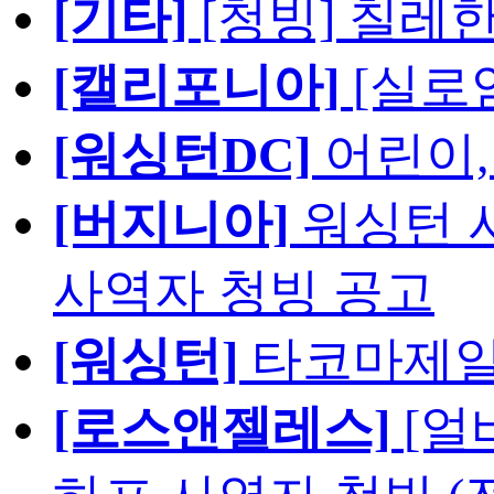
[기타]
[청빙] 칠레
[캘리포니아]
[실로
[워싱턴DC]
어린이,
[버지니아]
워싱턴 서
사역자 청빙 공고
[워싱턴]
타코마제일
[로스앤젤레스]
[얼