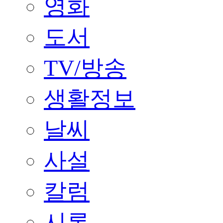
영화
도서
TV/방송
생활정보
날씨
사설
칼럼
시론