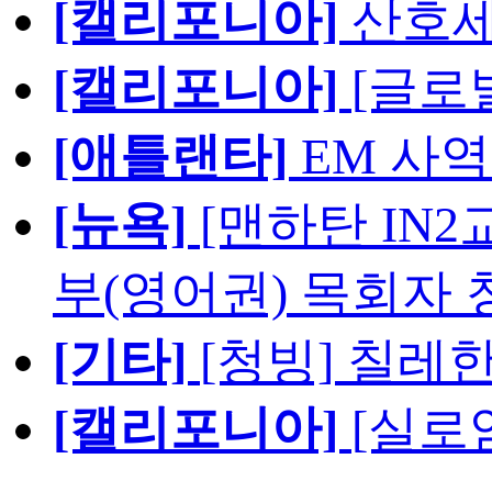
[캘리포니아]
산호세
[캘리포니아]
[글로
[애틀랜타]
EM 사
[뉴욕]
[맨하탄 IN
부(영어권) 목회자 
[기타]
[청빙] 칠레
[캘리포니아]
[실로