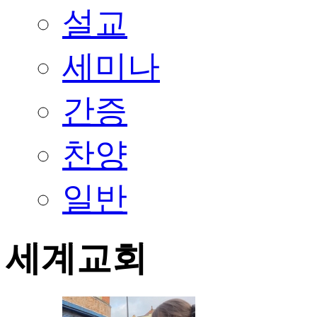
설교
세미나
간증
찬양
일반
세계교회