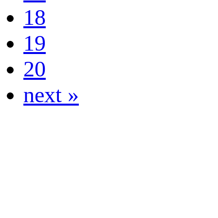
18
19
20
next »