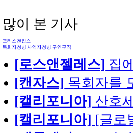
많이 본 기사
크리스천잡스
목회자청빙
사역자청빙
구인구직
[로스앤젤레스]
집에
[캔자스]
목회자를 모
[캘리포니아]
산호세
[캘리포니아]
[글로