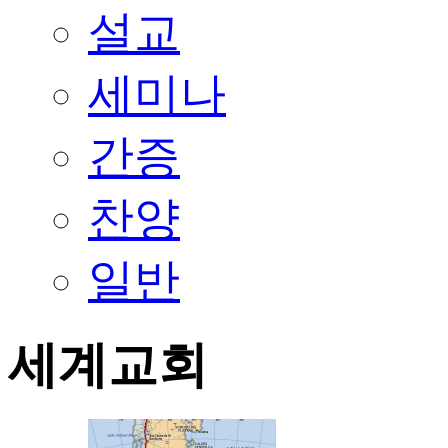
설교
세미나
간증
찬양
일반
세계교회