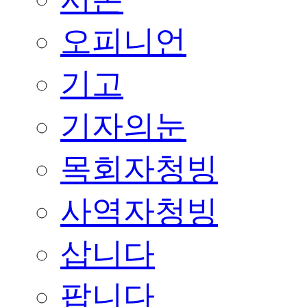
오피니언
기고
기자의눈
목회자청빙
사역자청빙
삽니다
팝니다