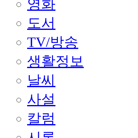
영화
도서
TV/방송
생활정보
날씨
사설
칼럼
시론