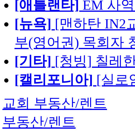
[애틀랜타]
EM 사
[뉴욕]
[맨하탄 IN
부(영어권) 목회자 
[기타]
[청빙] 칠레
[캘리포니아]
[실로
교회 부동산/렌트
부동산/렌트