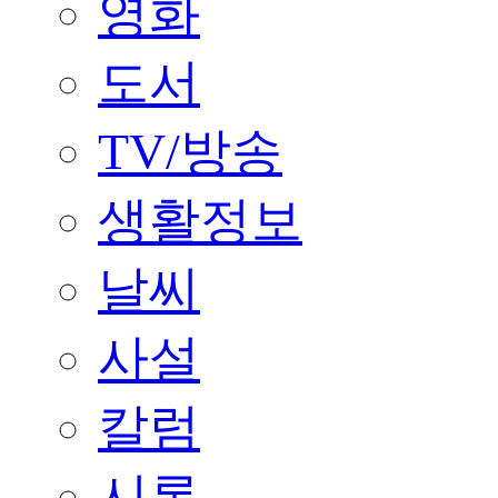
영화
도서
TV/방송
생활정보
날씨
사설
칼럼
시론