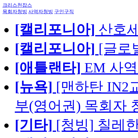
크리스천잡스
목회자청빙
사역자청빙
구인구직
[캘리포니아]
산호세
[캘리포니아]
[글로
[애틀랜타]
EM 사
[뉴욕]
[맨하탄 IN
부(영어권) 목회자 
[기타]
[청빙] 칠레