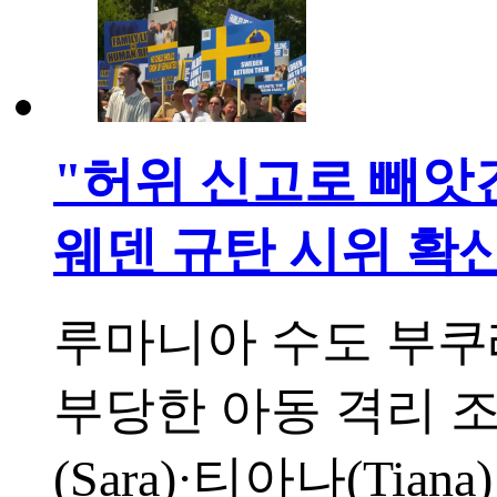
"허위 신고로 빼앗긴
웨덴 규탄 시위 확
루마니아 수도 부
부당한 아동 격리 
(Sara)·티아나(T