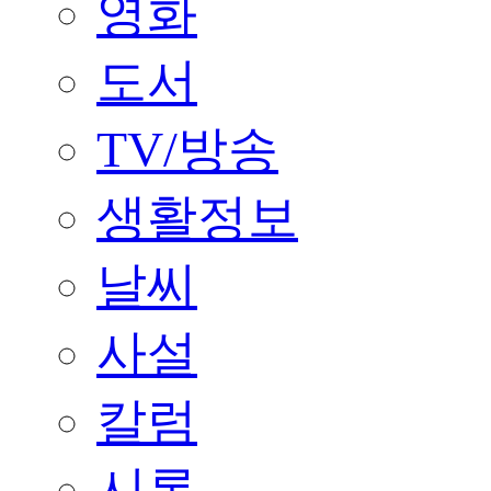
영화
도서
TV/방송
생활정보
날씨
사설
칼럼
시론