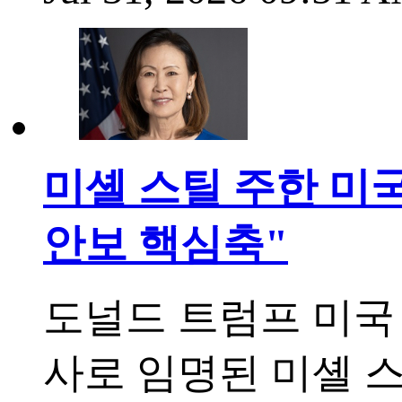
미셸 스틸 주한 미국
안보 핵심축"
도널드 트럼프 미국
사로 임명된 미셸 스