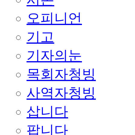
오피니언
기고
기자의눈
목회자청빙
사역자청빙
삽니다
팝니다