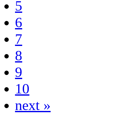
5
6
7
8
9
10
next »