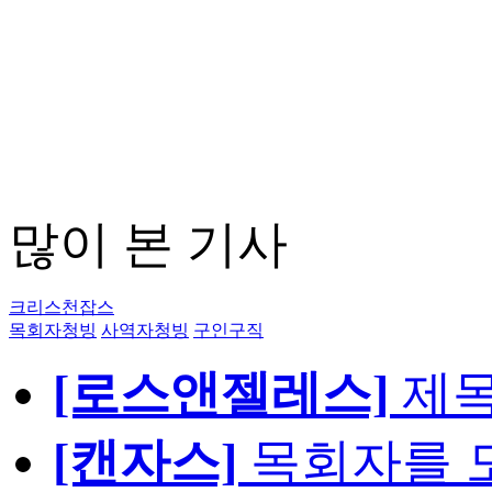
많이 본 기사
크리스천잡스
목회자청빙
사역자청빙
구인구직
[로스앤젤레스]
제
[캔자스]
목회자를 모