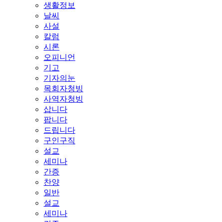
생활정보
날씨
사설
칼럼
시론
오피니언
기고
기자의눈
목회자청빙
사역자청빙
삽니다
팝니다
드립니다
구인구직
설교
세미나
간증
찬양
일반
설교
세미나