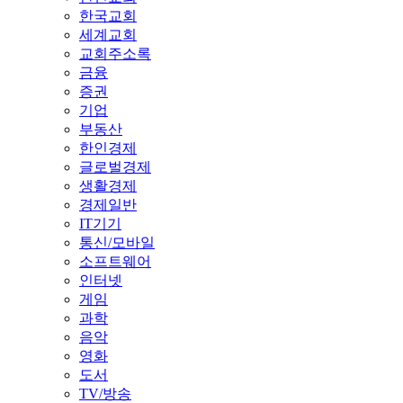
한국교회
세계교회
교회주소록
금융
증권
기업
부동산
한인경제
글로벌경제
생활경제
경제일반
IT기기
통신/모바일
소프트웨어
인터넷
게임
과학
음악
영화
도서
TV/방송