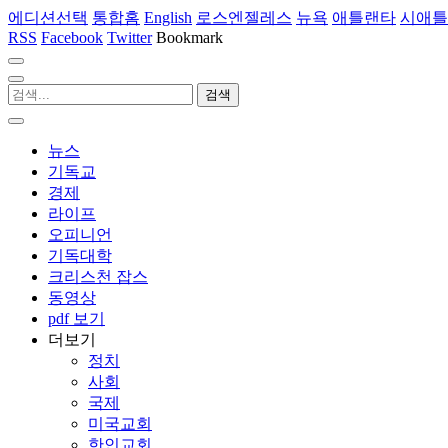
에디션선택
통합홈
English
로스엔젤레스
뉴욕
애틀랜타
시애틀
RSS
Facebook
Twitter
Bookmark
뉴스
기독교
경제
라이프
오피니언
기독대학
크리스천 잡스
동영상
pdf 보기
더보기
정치
사회
국제
미국교회
한인교회