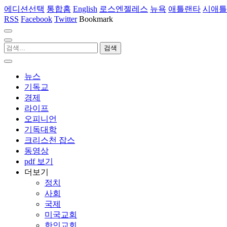
에디션선택
통합홈
English
로스엔젤레스
뉴욕
애틀랜타
시애틀
RSS
Facebook
Twitter
Bookmark
뉴스
기독교
경제
라이프
오피니언
기독대학
크리스천 잡스
동영상
pdf 보기
더보기
정치
사회
국제
미국교회
한인교회