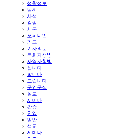
생활정보
날씨
사설
칼럼
시론
오피니언
기고
기자의눈
목회자청빙
사역자청빙
삽니다
팝니다
드립니다
구인구직
설교
세미나
간증
찬양
일반
설교
세미나