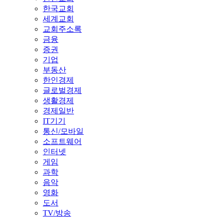
한국교회
세계교회
교회주소록
금융
증권
기업
부동산
한인경제
글로벌경제
생활경제
경제일반
IT기기
통신/모바일
소프트웨어
인터넷
게임
과학
음악
영화
도서
TV/방송