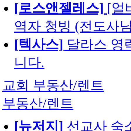
[로스앤젤레스]
[얼
역자 청빙 (전도사님
[텍사스]
달라스 영락
니다.
교회 부동산/렌트
부동산/렌트
[뉴저지]
선교사 숙