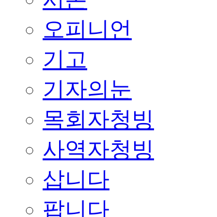
오피니언
기고
기자의눈
목회자청빙
사역자청빙
삽니다
팝니다