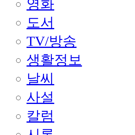
영화
도서
TV/방송
생활정보
날씨
사설
칼럼
시론