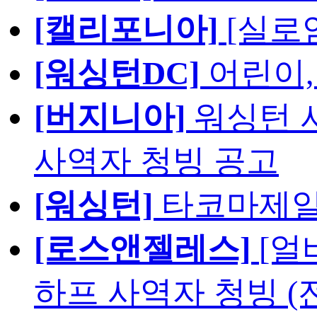
[캘리포니아]
[실로
[워싱턴DC]
어린이,
[버지니아]
워싱턴 서
사역자 청빙 공고
[워싱턴]
타코마제일
[로스앤젤레스]
[얼
하프 사역자 청빙 (