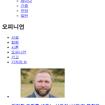
세미나
간증
찬양
일반
오피니언
사설
칼럼
시론
오피니언
기고
기자의 눈