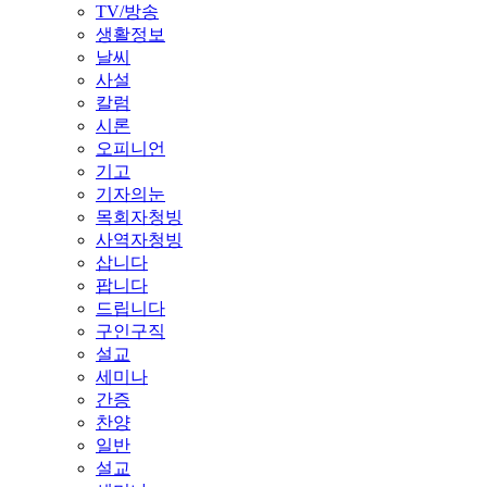
TV/방송
생활정보
날씨
사설
칼럼
시론
오피니언
기고
기자의눈
목회자청빙
사역자청빙
삽니다
팝니다
드립니다
구인구직
설교
세미나
간증
찬양
일반
설교