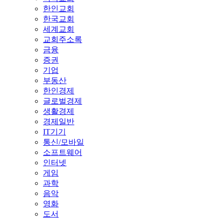
한인교회
한국교회
세계교회
교회주소록
금융
증권
기업
부동산
한인경제
글로벌경제
생활경제
경제일반
IT기기
통신/모바일
소프트웨어
인터넷
게임
과학
음악
영화
도서