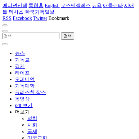
에디션선택
통합홈
English
로스엔젤레스
뉴욕
애틀랜타
시애
틀
텍사스
한국기독일보
RSS
Facebook
Twitter
Bookmark
뉴스
기독교
경제
라이프
오피니언
기독대학
크리스천 잡스
동영상
pdf 보기
더보기
정치
사회
국제
미국교회