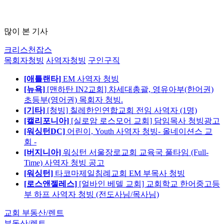
많이 본 기사
크리스천잡스
목회자청빙
사역자청빙
구인구직
[애틀랜타]
EM 사역자 청빙
[뉴욕]
[맨하탄 IN2교회] 차세대총괄, 영유아부(한어권)
초등부(영어권) 목회자 청빙.
[기타]
[청빙] 칠레한인연합교회 전임 사역자 (1명)
[캘리포니아]
[실로암 로스모어 교회] 담임목사 청빙광고
[워싱턴DC]
어린이, Youth 사역자 청빙- 올네이션스 교
회 -
[버지니아]
워싱턴 서울장로교회 교육국 풀타임 (Full-
Time) 사역자 청빙 공고
[워싱턴]
타코마제일침례교회 EM 부목사 청빙
[로스앤젤레스]
[얼바인 베델 교회] 교회학교 한어중고등
부 하프 사역자 청빙 (전도사님/목사님)
교회 부동산/렌트
부동산/렌트