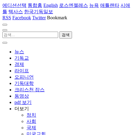
에디션선택
통합홈
English
로스엔젤레스
뉴욕
애틀랜타
시애
틀
텍사스
한국기독일보
RSS
Facebook
Twitter
Bookmark
뉴스
기독교
경제
라이프
오피니언
기독대학
크리스천 잡스
동영상
pdf 보기
더보기
정치
사회
국제
미국교회