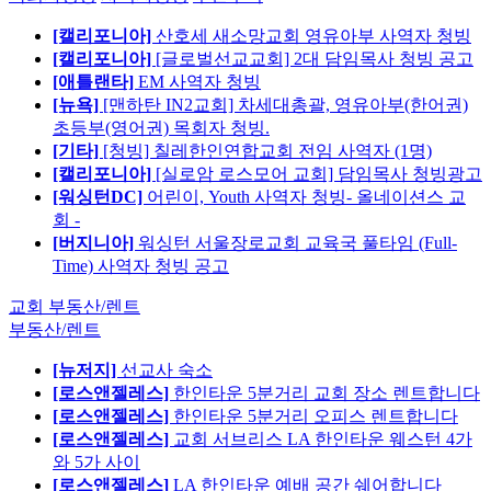
[캘리포니아]
산호세 새소망교회 영유아부 사역자 청빙
[캘리포니아]
[글로벌선교교회] 2대 담임목사 청빙 공고
[애틀랜타]
EM 사역자 청빙
[뉴욕]
[맨하탄 IN2교회] 차세대총괄, 영유아부(한어권)
초등부(영어권) 목회자 청빙.
[기타]
[청빙] 칠레한인연합교회 전임 사역자 (1명)
[캘리포니아]
[실로암 로스모어 교회] 담임목사 청빙광고
[워싱턴DC]
어린이, Youth 사역자 청빙- 올네이션스 교
회 -
[버지니아]
워싱턴 서울장로교회 교육국 풀타임 (Full-
Time) 사역자 청빙 공고
교회 부동산/렌트
부동산/렌트
[뉴저지]
선교사 숙소
[로스앤젤레스]
한인타운 5분거리 교회 장소 렌트합니다
[로스앤젤레스]
한인타운 5분거리 오피스 렌트합니다
[로스앤젤레스]
교회 서브리스 LA 한인타운 웨스턴 4가
와 5가 사이
[로스앤젤레스]
LA 한인타운 예배 공간 쉐어합니다