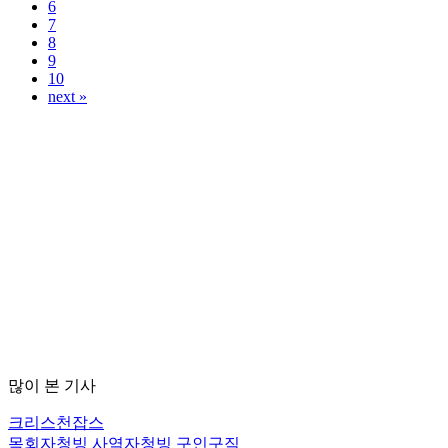
6
7
8
9
10
next »
많이 본 기사
크리스천잡스
목회자청빙
사역자청빙
구인구직