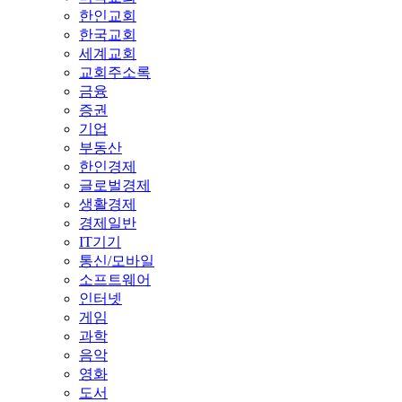
한인교회
한국교회
세계교회
교회주소록
금융
증권
기업
부동산
한인경제
글로벌경제
생활경제
경제일반
IT기기
통신/모바일
소프트웨어
인터넷
게임
과학
음악
영화
도서