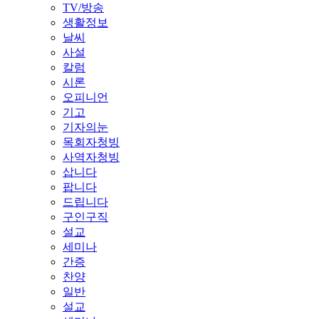
TV/방송
생활정보
날씨
사설
칼럼
시론
오피니언
기고
기자의눈
목회자청빙
사역자청빙
삽니다
팝니다
드립니다
구인구직
설교
세미나
간증
찬양
일반
설교