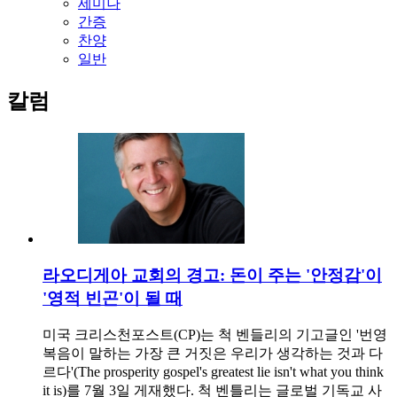
세미나
간증
찬양
일반
칼럼
라오디게아 교회의 경고: 돈이 주는 '안정감'이
'영적 빈곤'이 될 때
미국 크리스천포스트(CP)는 척 벤들리의 기고글인 '번영
복음이 말하는 가장 큰 거짓은 우리가 생각하는 것과 다
르다'(The prosperity gospel's greatest lie isn't what you think
it is)를 7월 3일 게재했다. 척 벤틀리는 글로벌 기독교 사