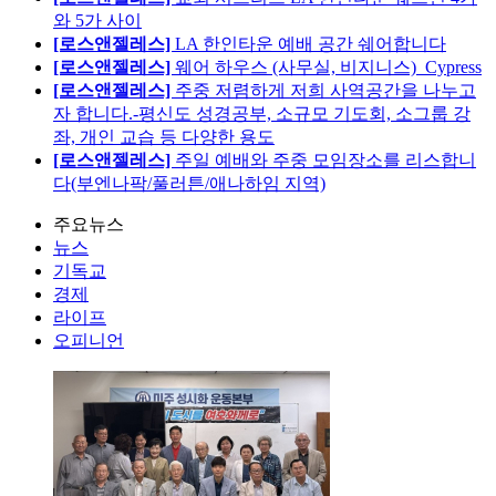
와 5가 사이
[로스앤젤레스]
LA 한인타운 예배 공간 쉐어합니다
[로스앤젤레스]
웨어 하우스 (사무실, 비지니스)_Cypress
[로스앤젤레스]
주중 저렴하게 저희 사역공간을 나누고
자 합니다.-평신도 성경공부, 소규모 기도회, 소그룹 강
좌, 개인 교습 등 다양한 용도
[로스앤젤레스]
주일 예배와 주중 모임장소를 리스합니
다(부엔나팍/풀러튼/애나하임 지역)
주요뉴스
뉴스
기독교
경제
라이프
오피니언