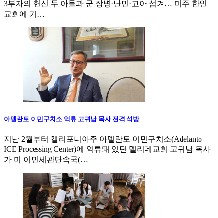
3부자의 헌신 두 아들과 군 장병·난민·고아 섬겨… 미주 한인
교회에 기…
아델란토 이민구치소 억류 고귀남 목사 전격 석방
지난 2월부터 캘리포니아주 아델란토 이민구치소(Adelanto
ICE Processing Center)에 억류돼 있던 멜리데교회 고귀남 목사
가 미 이민세관단속국(…