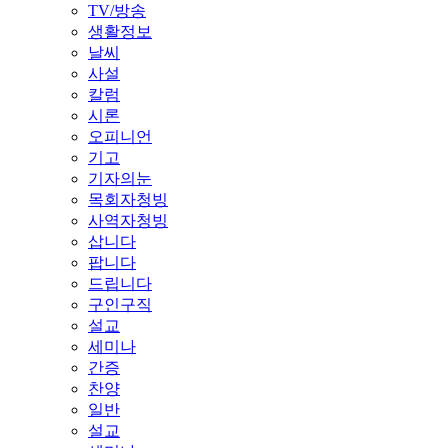
TV/방송
생활정보
날씨
사설
칼럼
시론
오피니언
기고
기자의눈
목회자청빙
사역자청빙
삽니다
팝니다
드립니다
구인구직
설교
세미나
간증
찬양
일반
설교