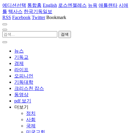
에디션선택
통합홈
English
로스엔젤레스
뉴욕
애틀랜타
시애
틀
텍사스
한국기독일보
RSS
Facebook
Twitter
Bookmark
뉴스
기독교
경제
라이프
오피니언
기독대학
크리스천 잡스
동영상
pdf 보기
더보기
정치
사회
국제
미국교회