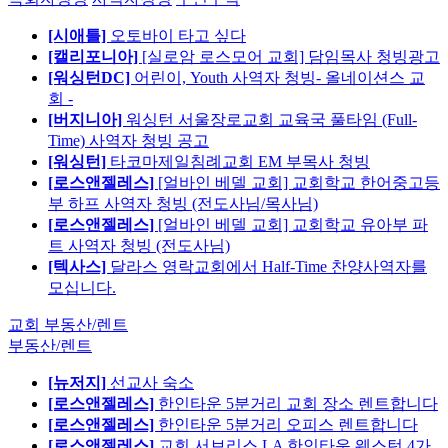
[시애틀]
오토바이 타고 싶다
[캘리포니아]
[실로암 로스모어 교회] 담임목사 청빙광고
[워싱턴DC]
어린이, Youth 사역자 청빙- 올네이션스 교
회 -
[버지니아]
워싱턴 서울장로교회 교육국 풀타임 (Full-
Time) 사역자 청빙 공고
[워싱턴]
타코마제일침례교회 EM 부목사 청빙
[로스앤젤레스]
[얼바인 베델 교회] 교회학교 한어중고등
부 하프 사역자 청빙 (전도사님/목사님)
[로스앤젤레스]
[얼바인 베델 교회] 교회학교 유아부 파
트 사역자 청빙 (전도사님)
[텍사스]
달라스 영락교회에서 Half-Time 찬양사역자를
모십니다.
교회 부동산/렌트
부동산/렌트
[뉴저지]
선교사 숙소
[로스앤젤레스]
한인타운 5분거리 교회 장소 렌트합니다
[로스앤젤레스]
한인타운 5분거리 오피스 렌트합니다
[로스앤젤레스]
교회 서브리스 LA 한인타운 웨스턴 4가