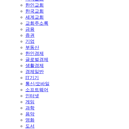
한인교회
한국교회
세계교회
교회주소록
금융
증권
기업
부동산
한인경제
글로벌경제
생활경제
경제일반
IT기기
통신/모바일
소프트웨어
인터넷
게임
과학
음악
영화
도서