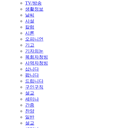
TV/방송
생활정보
날씨
사설
칼럼
시론
오피니언
기고
기자의눈
목회자청빙
사역자청빙
삽니다
팝니다
드립니다
구인구직
설교
세미나
간증
찬양
일반
설교