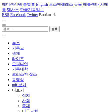
에디션선택
통합홈
English
로스엔젤레스
뉴욕
애틀랜타
시애
틀
텍사스
한국기독일보
RSS
Facebook
Twitter
Bookmark
뉴스
기독교
경제
라이프
오피니언
기독대학
크리스천 잡스
동영상
pdf 보기
더보기
정치
사회
국제
미국교회