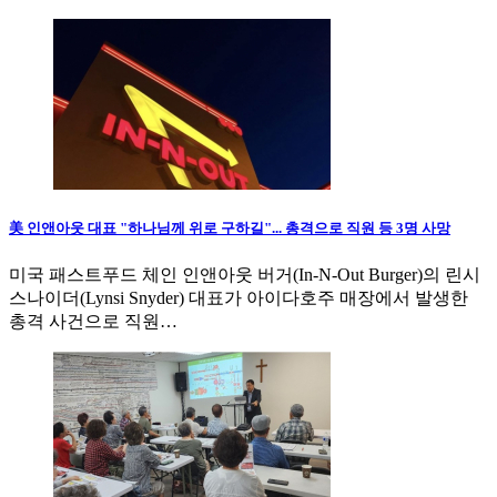
美 인앤아웃 대표 "하나님께 위로 구하길"... 총격으로 직원 등 3명 사망
미국 패스트푸드 체인 인앤아웃 버거(In-N-Out Burger)의 린시
스나이더(Lynsi Snyder) 대표가 아이다호주 매장에서 발생한
총격 사건으로 직원…