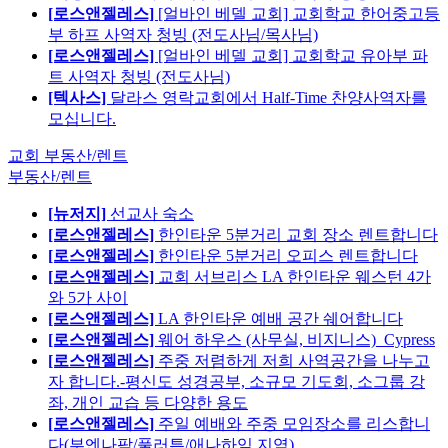
[로스앤젤레스]
[얼바인 베델 교회] 교회학교 한어중고등
부 하프 사역자 청빙 (전도사님/목사님)
[로스앤젤레스]
[얼바인 베델 교회] 교회학교 유아부 파
트 사역자 청빙 (전도사님)
[텍사스]
달라스 영락교회에서 Half-Time 찬양사역자를
모십니다.
교회 부동산/렌트
부동산/렌트
[뉴저지]
선교사 숙소
[로스앤젤레스]
한인타운 5분거리 교회 장소 렌트합니다
[로스앤젤레스]
한인타운 5분거리 오피스 렌트합니다
[로스앤젤레스]
교회 서브리스 LA 한인타운 웨스턴 4가
와 5가 사이
[로스앤젤레스]
LA 한인타운 예배 공간 쉐어합니다
[로스앤젤레스]
웨어 하우스 (사무실, 비지니스)_Cypress
[로스앤젤레스]
주중 저렴하게 저희 사역공간을 나누고
자 합니다.-평신도 성경공부, 소규모 기도회, 소그룹 강
좌, 개인 교습 등 다양한 용도
[로스앤젤레스]
주일 예배와 주중 모임장소를 리스합니
다(부엔나팍/풀러튼/애나하임 지역)