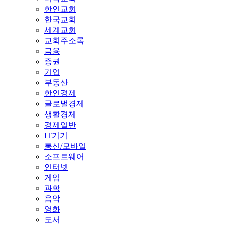
한인교회
한국교회
세계교회
교회주소록
금융
증권
기업
부동산
한인경제
글로벌경제
생활경제
경제일반
IT기기
통신/모바일
소프트웨어
인터넷
게임
과학
음악
영화
도서