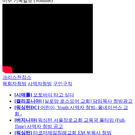
미주 기독일보 (Youtube)
크리스천잡스
목회자청빙
사역자청빙
구인구직
[시애틀]
오토바이 타고 싶다
[캘리포니아]
[실로암 로스모어 교회] 담임목사 청빙광고
[워싱턴DC]
어린이, Youth 사역자 청빙- 올네이션스 교
회 -
[버지니아]
워싱턴 서울장로교회 교육국 풀타임 (Full-
Time) 사역자 청빙 공고
[워싱턴]
타코마제일침례교회 EM 부목사 청빙