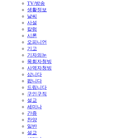
TV/방송
생활정보
날씨
사설
칼럼
시론
오피니언
기고
기자의눈
목회자청빙
사역자청빙
삽니다
팝니다
드립니다
구인구직
설교
세미나
간증
찬양
일반
설교