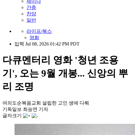
세미나
간증
찬양
일반
라이프/북스
영화
입력 Jul 08, 2026 01:42 PM PDT
다큐멘터리 영화 '청년 조용
기', 오는 9월 개봉... 신앙의 뿌
리 조명
여의도순복음교회 설립한 고인 생애 다뤄
기독일보 최승연 기자
글자크기