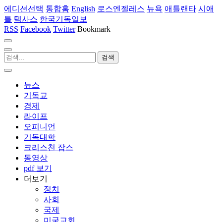
에디션선택
통합홈
English
로스엔젤레스
뉴욕
애틀랜타
시애
틀
텍사스
한국기독일보
RSS
Facebook
Twitter
Bookmark
뉴스
기독교
경제
라이프
오피니언
기독대학
크리스천 잡스
동영상
pdf 보기
더보기
정치
사회
국제
미국교회