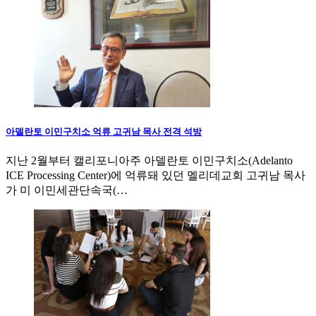
아델란토 이민구치소 억류 고귀남 목사 전격 석방
지난 2월부터 캘리포니아주 아델란토 이민구치소(Adelanto
ICE Processing Center)에 억류돼 있던 멜리데교회 고귀남 목사
가 미 이민세관단속국(…