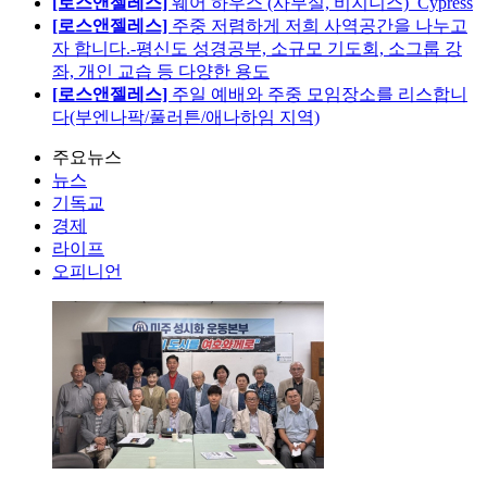
[로스앤젤레스]
웨어 하우스 (사무실, 비지니스)_Cypress
[로스앤젤레스]
주중 저렴하게 저희 사역공간을 나누고
자 합니다.-평신도 성경공부, 소규모 기도회, 소그룹 강
좌, 개인 교습 등 다양한 용도
[로스앤젤레스]
주일 예배와 주중 모임장소를 리스합니
다(부엔나팍/풀러튼/애나하임 지역)
주요뉴스
뉴스
기독교
경제
라이프
오피니언