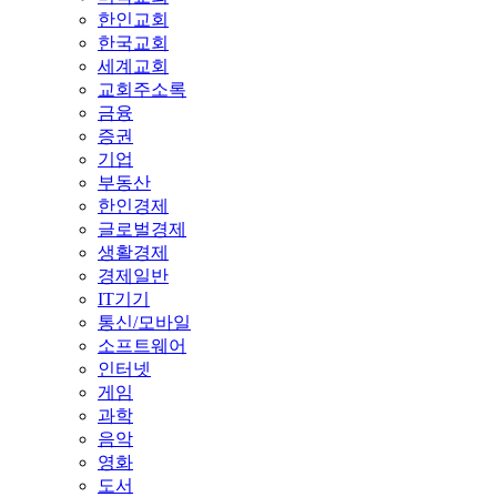
한인교회
한국교회
세계교회
교회주소록
금융
증권
기업
부동산
한인경제
글로벌경제
생활경제
경제일반
IT기기
통신/모바일
소프트웨어
인터넷
게임
과학
음악
영화
도서