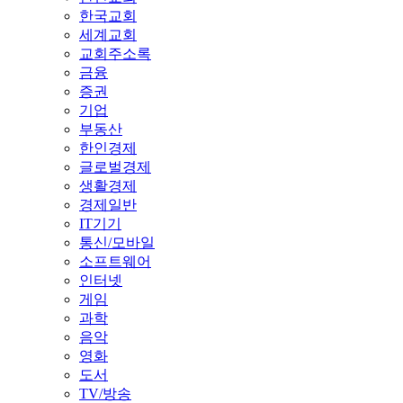
한국교회
세계교회
교회주소록
금융
증권
기업
부동산
한인경제
글로벌경제
생활경제
경제일반
IT기기
통신/모바일
소프트웨어
인터넷
게임
과학
음악
영화
도서
TV/방송