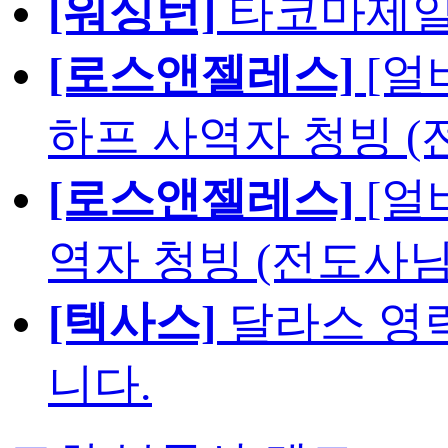
[워싱턴]
타코마제일
[로스앤젤레스]
[얼
하프 사역자 청빙 (
[로스앤젤레스]
[얼
역자 청빙 (전도사님
[텍사스]
달라스 영락
니다.