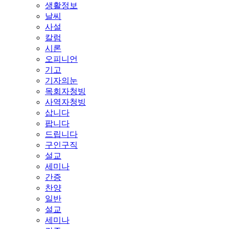
생활정보
날씨
사설
칼럼
시론
오피니언
기고
기자의눈
목회자청빙
사역자청빙
삽니다
팝니다
드립니다
구인구직
설교
세미나
간증
찬양
일반
설교
세미나