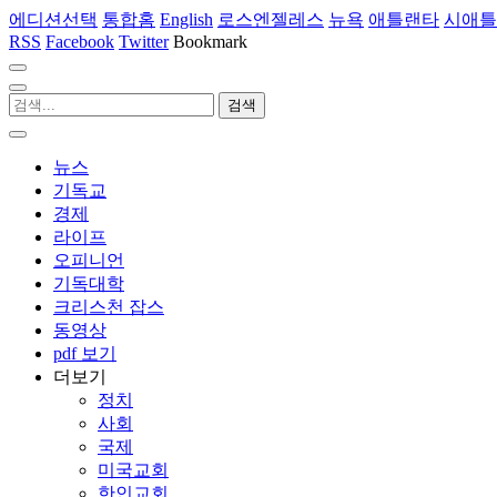
에디션선택
통합홈
English
로스엔젤레스
뉴욕
애틀랜타
시애틀
RSS
Facebook
Twitter
Bookmark
뉴스
기독교
경제
라이프
오피니언
기독대학
크리스천 잡스
동영상
pdf 보기
더보기
정치
사회
국제
미국교회
한인교회