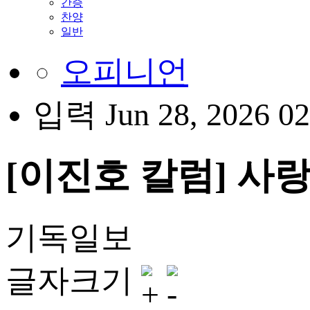
간증
찬양
일반
오피니언
입력 Jun 28, 2026 0
[이진호 칼럼] 사
기독일보
글자크기