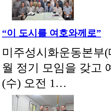
“이 도시를 여호와께로”
미주성시화운동본부(대표
월 정기 모임을 갖고 
(수) 오전 1…