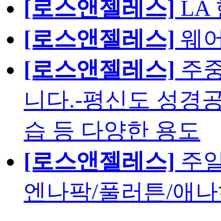
[로스앤젤레스]
LA
[로스앤젤레스]
웨어
[로스앤젤레스]
주중
니다.-평신도 성경공
습 등 다양한 용도
[로스앤젤레스]
주일
엔나팍/풀러튼/애나