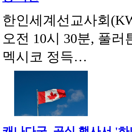
한인세계선교사회(KWM
오전 10시 30분, 
멕시코 정득…
캐나다군, 공식 행사서 '하나