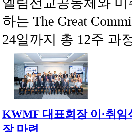
엘림선교공동체와 미
하는 The Great Comm
24일까지 총 12주 과
KWMF 대표회장 이·취임
장 마련