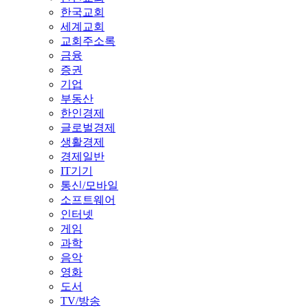
한국교회
세계교회
교회주소록
금융
증권
기업
부동산
한인경제
글로벌경제
생활경제
경제일반
IT기기
통신/모바일
소프트웨어
인터넷
게임
과학
음악
영화
도서
TV/방송