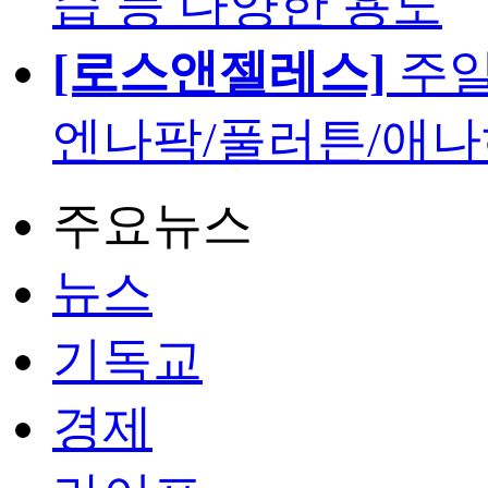
습 등 다양한 용도
[로스앤젤레스]
주일
엔나팍/풀러튼/애나
주요뉴스
뉴스
기독교
경제