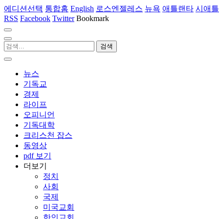
에디션선택
통합홈
English
로스엔젤레스
뉴욕
애틀랜타
시애틀
RSS
Facebook
Twitter
Bookmark
뉴스
기독교
경제
라이프
오피니언
기독대학
크리스천 잡스
동영상
pdf 보기
더보기
정치
사회
국제
미국교회
한인교회