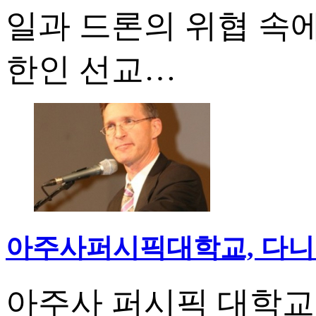
일과 드론의 위협 속
한인 선교…
아주사퍼시픽대학교, 다니엘
아주사 퍼시픽 대학교(Azus