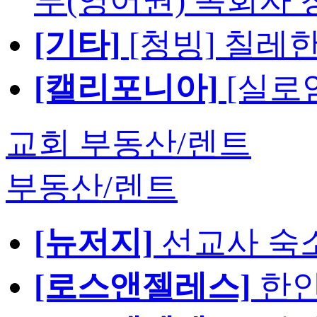
부(영어권) 목회자 
[기타]
[청빙] 칠레
[캘리포니아]
[실로
교회 부동산/렌트
부동산/렌트
[뉴저지]
선교사 숙
[로스앤젤레스]
한인