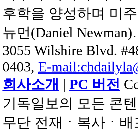
후학을 양성하며 미주
뉴먼(Daniel Newman
3055 Wilshire Blvd. #
0403,
E-mail:chdailyl
회사소개
|
PC 버전
Cop
기독일보의 모든 콘텐
무단 전재ㆍ복사ㆍ배포