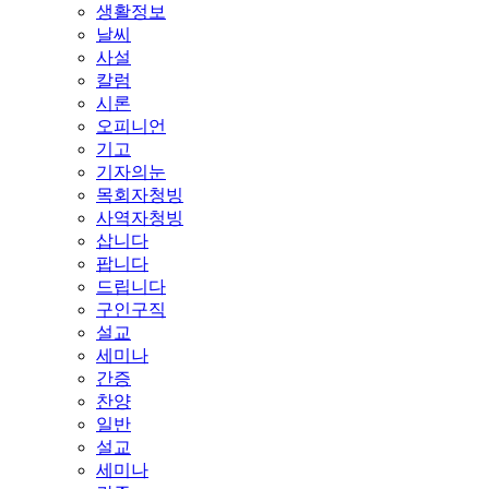
생활정보
날씨
사설
칼럼
시론
오피니언
기고
기자의눈
목회자청빙
사역자청빙
삽니다
팝니다
드립니다
구인구직
설교
세미나
간증
찬양
일반
설교
세미나