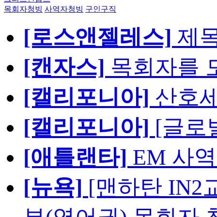
목회자청빙
사역자청빙
구인구직
[로스앤젤레스]
제
[캔자스]
목회자를 모
[캘리포니아]
산호세
[캘리포니아]
[글로
[애틀랜타]
EM 사
[뉴욕]
[맨하탄 IN