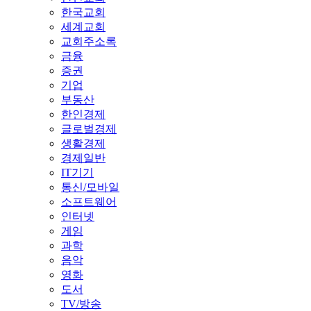
한국교회
세계교회
교회주소록
금융
증권
기업
부동산
한인경제
글로벌경제
생활경제
경제일반
IT기기
통신/모바일
소프트웨어
인터넷
게임
과학
음악
영화
도서
TV/방송