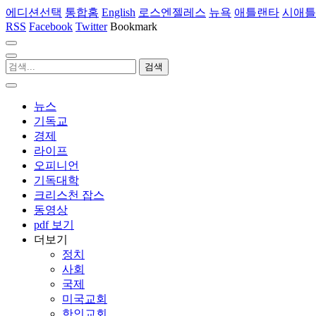
에디션선택
통합홈
English
로스엔젤레스
뉴욕
애틀랜타
시애틀
RSS
Facebook
Twitter
Bookmark
뉴스
기독교
경제
라이프
오피니언
기독대학
크리스천 잡스
동영상
pdf 보기
더보기
정치
사회
국제
미국교회
한인교회