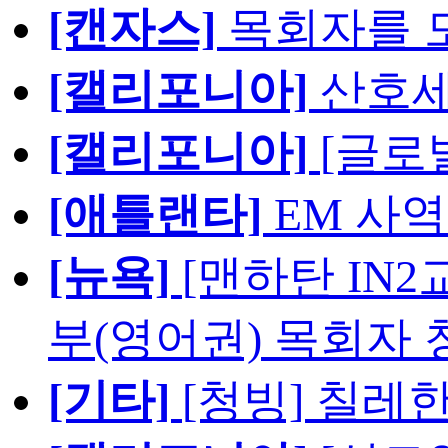
[캔자스]
목회자를 모
[캘리포니아]
산호세
[캘리포니아]
[글로
[애틀랜타]
EM 사
[뉴욕]
[맨하탄 IN
부(영어권) 목회자 
[기타]
[청빙] 칠레