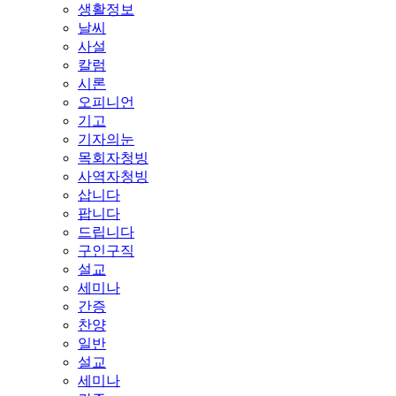
생활정보
날씨
사설
칼럼
시론
오피니언
기고
기자의눈
목회자청빙
사역자청빙
삽니다
팝니다
드립니다
구인구직
설교
세미나
간증
찬양
일반
설교
세미나