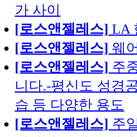
가 사이
[로스앤젤레스]
LA
[로스앤젤레스]
웨어
[로스앤젤레스]
주중
니다.-평신도 성경공
습 등 다양한 용도
[로스앤젤레스]
주일