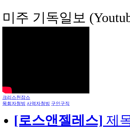
미주 기독일보 (Youtub
크리스천잡스
목회자청빙
사역자청빙
구인구직
[로스앤젤레스]
제