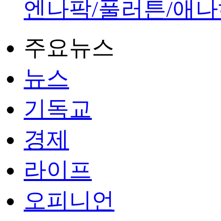
엔나팍/풀러튼/애나
주요뉴스
뉴스
기독교
경제
라이프
오피니언