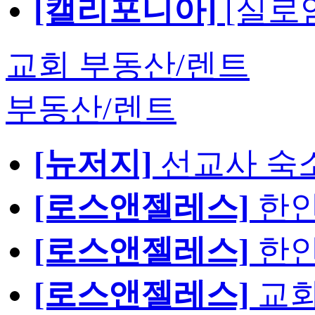
[캘리포니아]
[실로
교회 부동산/렌트
부동산/렌트
[뉴저지]
선교사 숙
[로스앤젤레스]
한인
[로스앤젤레스]
한인
[로스앤젤레스]
교회