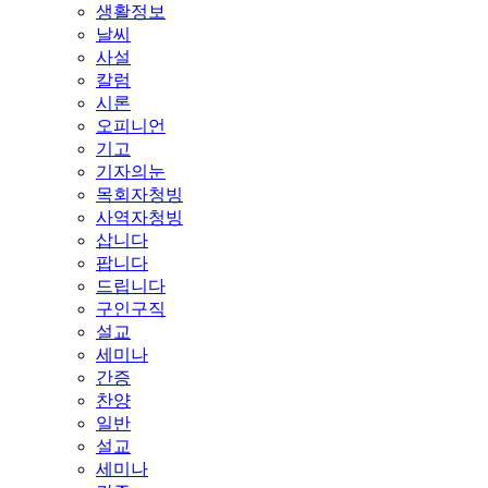
생활정보
날씨
사설
칼럼
시론
오피니언
기고
기자의눈
목회자청빙
사역자청빙
삽니다
팝니다
드립니다
구인구직
설교
세미나
간증
찬양
일반
설교
세미나