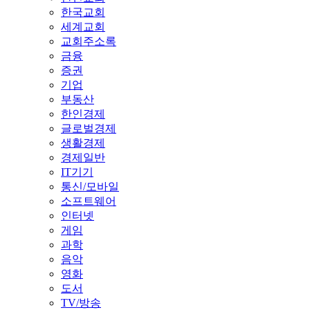
한국교회
세계교회
교회주소록
금융
증권
기업
부동산
한인경제
글로벌경제
생활경제
경제일반
IT기기
통신/모바일
소프트웨어
인터넷
게임
과학
음악
영화
도서
TV/방송