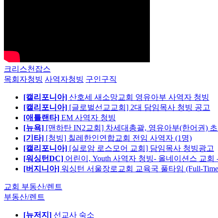
크리스천잡스
목회자청빙
사역자청빙
구인구직
[캘리포니아]
산호세 새소망교회 영유아부 사역자 청빙
[캘리포니아]
[글로벌선교교회] 2대 담임목사 청빙 공고
[애틀랜타]
EM 사역자 청빙
[뉴욕]
[맨하탄 IN2교회] 차세대총괄, 영유아부(한어권) 
[기타]
[청빙] 칠레한인연합교회 전임 사역자 (1명)
[캘리포니아]
[실로암 로스모어 교회] 담임목사 청빙광고
[워싱턴DC]
어린이, Youth 사역자 청빙- 올네이션스 교회 
[버지니아]
워싱턴 서울장로교회 교육국 풀타임 (Full-Tim
교회 부동산/렌트
부동산/렌트
[뉴저지]
선교사 숙소