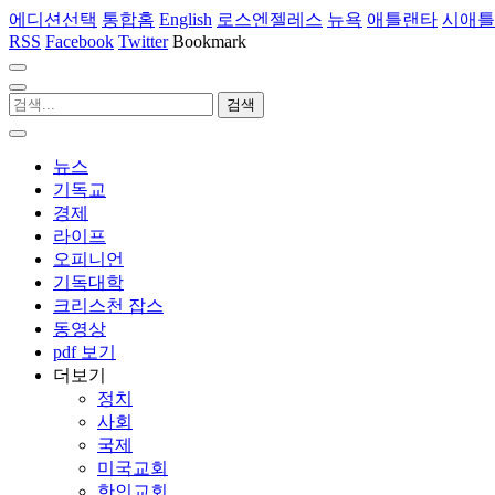
에디션선택
통합홈
English
로스엔젤레스
뉴욕
애틀랜타
시애틀
RSS
Facebook
Twitter
Bookmark
뉴스
기독교
경제
라이프
오피니언
기독대학
크리스천 잡스
동영상
pdf 보기
더보기
정치
사회
국제
미국교회
한인교회