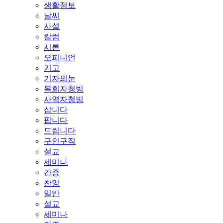
생활정보
날씨
사설
칼럼
시론
오피니언
기고
기자의눈
목회자청빙
사역자청빙
삽니다
팝니다
드립니다
구인구직
설교
세미나
간증
찬양
일반
설교
세미나