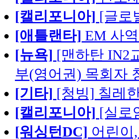
[캘리포니아]
[글로
[애틀랜타]
EM 사
[뉴욕]
[맨하탄 IN
부(영어권) 목회자 
[기타]
[청빙] 칠레
[캘리포니아]
[실로
[워싱턴DC]
어린이,