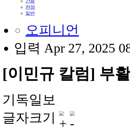
간증
찬양
일반
오피니언
입력 Apr 27, 2025 0
[이민규 칼럼] 부
기독일보
글자크기