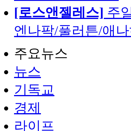
[로스앤젤레스]
주일
엔나팍/풀러튼/애나
주요뉴스
뉴스
기독교
경제
라이프