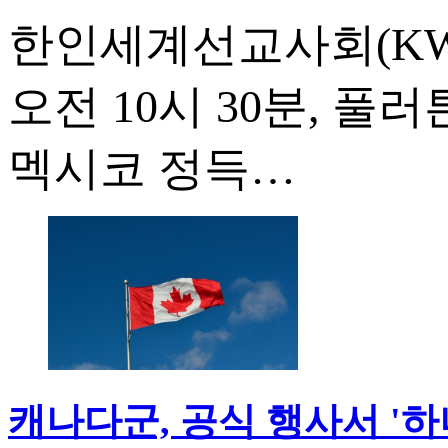
한인세계선교사회(KWM
오전 10시 30분, 
멕시코 정득…
캐나다군, 공식 행사서 '하나