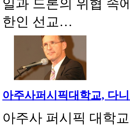
일과 드론의 위협 속
한인 선교…
아주사퍼시픽대학교, 다니엘
아주사 퍼시픽 대학교(Azus