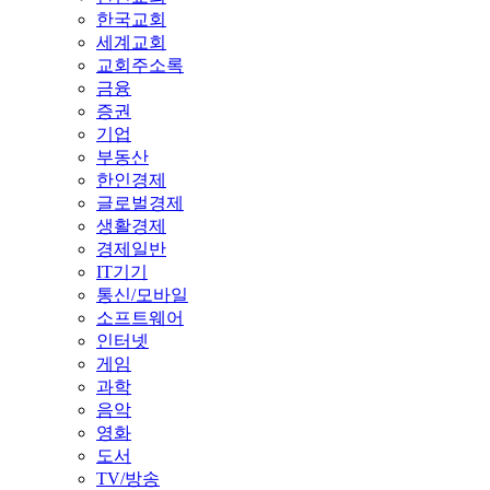
한국교회
세계교회
교회주소록
금융
증권
기업
부동산
한인경제
글로벌경제
생활경제
경제일반
IT기기
통신/모바일
소프트웨어
인터넷
게임
과학
음악
영화
도서
TV/방송