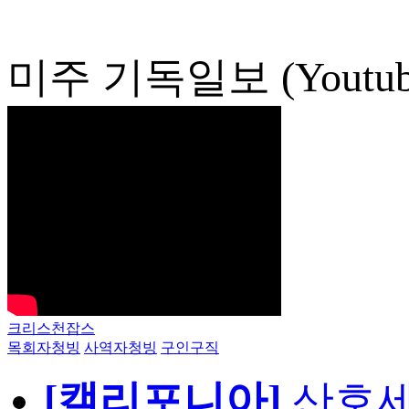
미주 기독일보 (Youtub
크리스천잡스
목회자청빙
사역자청빙
구인구직
[캘리포니아]
산호세