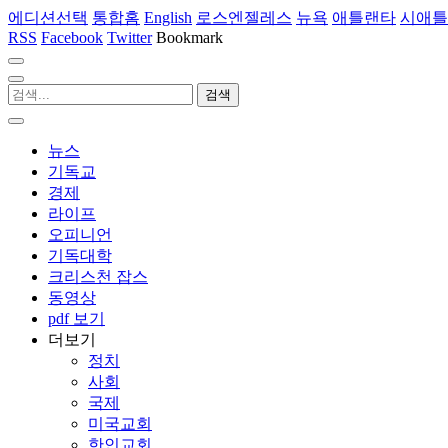
에디션선택
통합홈
English
로스엔젤레스
뉴욕
애틀랜타
시애틀
RSS
Facebook
Twitter
Bookmark
뉴스
기독교
경제
라이프
오피니언
기독대학
크리스천 잡스
동영상
pdf 보기
더보기
정치
사회
국제
미국교회
한인교회