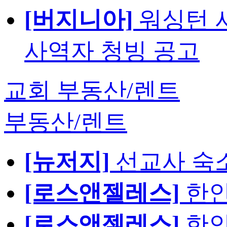
[버지니아]
워싱턴 서
사역자 청빙 공고
교회 부동산/렌트
부동산/렌트
[뉴저지]
선교사 숙
[로스앤젤레스]
한인
[로스앤젤레스]
한인