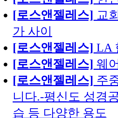
[로스앤젤레스]
교회
가 사이
[로스앤젤레스]
LA
[로스앤젤레스]
웨어
[로스앤젤레스]
주중
니다.-평신도 성경공
습 등 다양한 용도